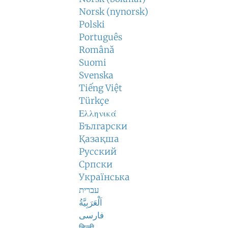
Norsk (nynorsk)
Polski
Português
Română
Suomi
Svenska
Tiếng Việt
Türkçe
Ελληνικά
Български
Қазақша
Русский
Српски
Українська
עברית
اَلْعَرَبِيَّةُ
فارسی