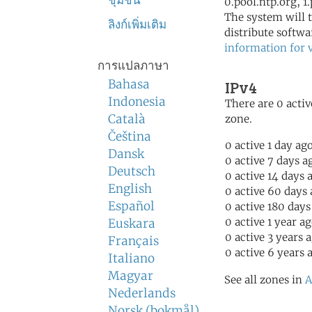
ชุมชน
0.pool.ntp.org, 1
The system will t
ลิงก์เพิ่มเติม
distribute softwa
information for 
การแปลภาษา
Bahasa
IPv4
Indonesia
There are 0 activ
Català
zone.
Čeština
0 active 1 day ag
Dansk
0 active 7 days a
Deutsch
0 active 14 days 
English
0 active 60 days
Español
0 active 180 days
0 active 1 year a
Euskara
0 active 3 years 
Français
0 active 6 years 
Italiano
Magyar
See all zones in
A
Nederlands
Norsk (bokmål)