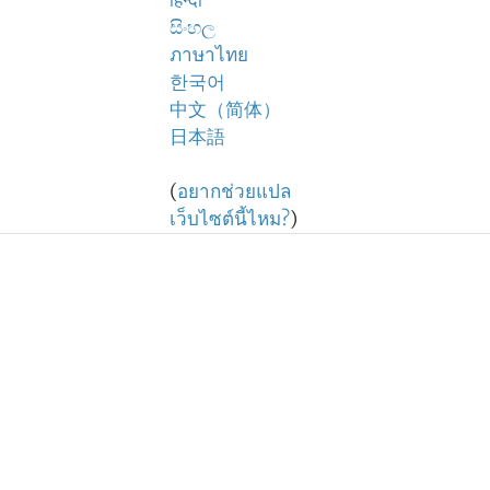
हिन्दी
සිංහල
ภาษาไทย
한국어
中文（简体）
日本語
(
อยากช่วยแปล
เว็บไซต์นี้ไหม?
)