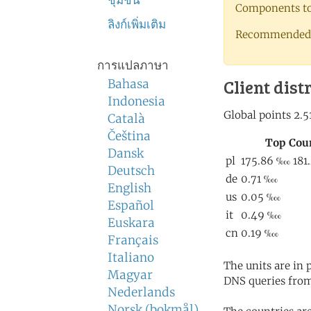
ชุมชน
Components to 
ลิงก์เพิ่มเติม
Recommended 
การแปลภาษา
Client dist
Bahasa
Indonesia
Català
Čeština
Dansk
Deutsch
English
Español
Euskara
Français
Italiano
The units are in
Magyar
DNS queries from
Nederlands
Norsk (bokmål)