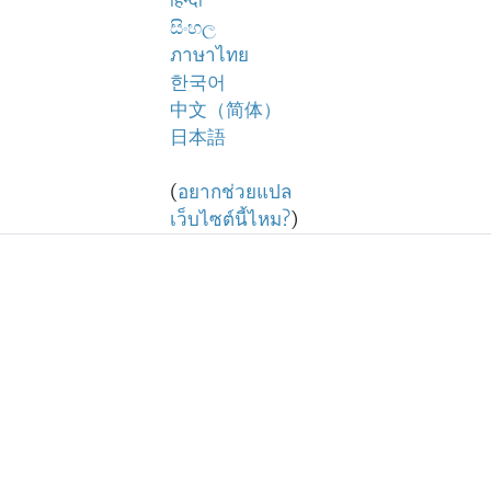
हिन्दी
සිංහල
ภาษาไทย
한국어
中文（简体）
日本語
(
อยากช่วยแปล
เว็บไซต์นี้ไหม?
)