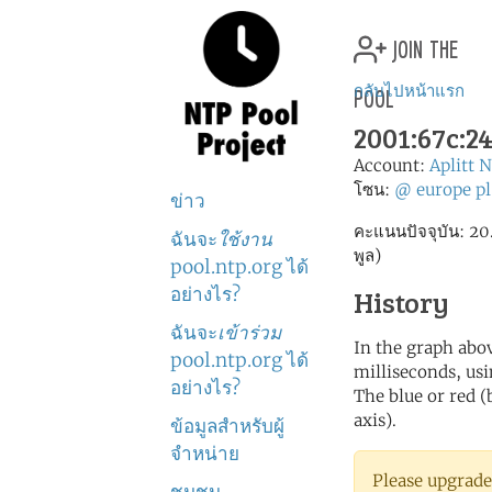
join the
pool
กลับไปหน้าแรก
2001:67c:24c
Account:
Aplitt 
โซน:
@
europe
pl
ข่าว
คะแนนปัจจุบัน: 20.0
ฉันจะ
ใช้งาน
พูล)
pool.ntp.org ได้
อย่างไร?
History
ฉันจะ
เข้าร่วม
In the graph abov
pool.ntp.org ได้
milliseconds, usin
อย่างไร?
The blue or red (
axis).
ข้อมูลสำหรับผู้
จำหน่าย
Please upgrade