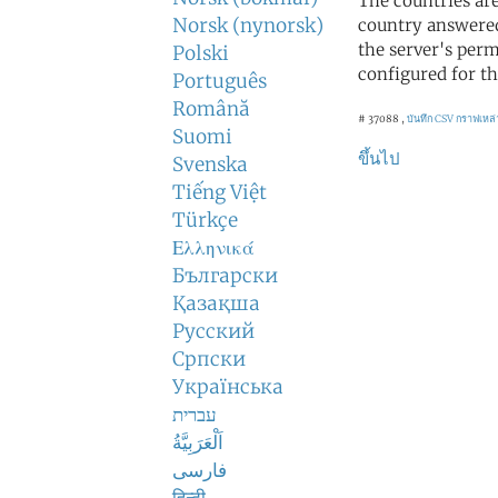
The countries ar
Norsk (nynorsk)
country answered
the server's perm
Polski
configured for th
Português
Română
# 37088 ,
บันทึก CSV
กราฟเหล่
Suomi
ขึ้นไป
Svenska
Tiếng Việt
Türkçe
Ελληνικά
Български
Қазақша
Русский
Српски
Українська
עברית
اَلْعَرَبِيَّةُ
فارسی