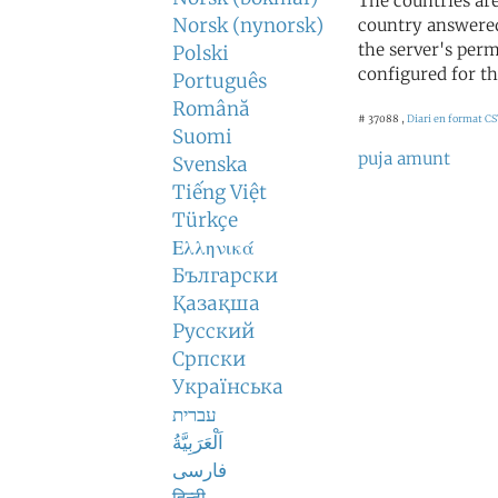
The countries ar
Norsk (nynorsk)
country answered
the server's perm
Polski
configured for th
Português
Română
# 37088 ,
Diari en format C
Suomi
puja amunt
Svenska
Tiếng Việt
Türkçe
Ελληνικά
Български
Қазақша
Русский
Српски
Українська
עברית
اَلْعَرَبِيَّةُ
فارسی