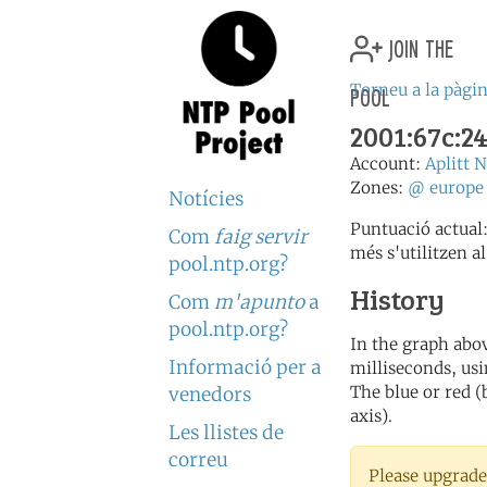
join the
pool
Torneu a la pàgin
2001:67c:24c
Account:
Aplitt 
Zones:
@
europe
Notícies
Puntuació actual
Com
faig servir
més s'utilitzen al
pool.ntp.org?
History
Com
m'apunto
a
pool.ntp.org?
In the graph abov
Informació per a
milliseconds, usin
The blue or red (
venedors
axis).
Les llistes de
correu
Please upgrade