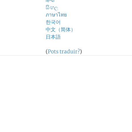
हिन्दी
සිංහල
ภาษาไทย
한국어
中文（简体）
日本語
(
Pots traduir?
)