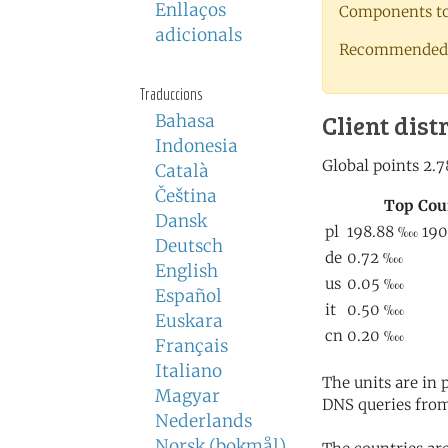
Enllaços
Components to 
adicionals
Recommended 
Traduccions
Client dist
Bahasa
Indonesia
Català
Čeština
Dansk
Deutsch
English
Español
Euskara
Français
Italiano
The units are in
Magyar
DNS queries from
Nederlands
Norsk (bokmål)