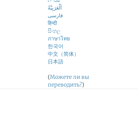
עברית
اَلْعَرَبِيَّةُ
فارسی
हिन्दी
සිංහල
ภาษาไทย
한국어
中文（简体）
日本語
(
Можете ли вы
переводить?
)