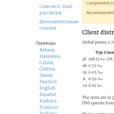
Components to 
Список E-mail
рассылки
Recommended 
Дополнительные
ссылки
Client dist
Переводы
Bahasa
Indonesia
Català
Čeština
Dansk
Deutsch
English
Español
The units are in
Euskara
DNS queries from
Français
Italiano