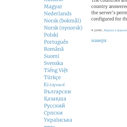
The countries ar
Magyar
country answered
the server's perm
Nederlands
configured for th
Norsk (bokmål)
Norsk (nynorsk)
# 37088 ,
Журнал в формат
Polski
наверх
Português
Română
Suomi
Svenska
Tiếng Việt
Türkçe
Ελληνικά
Български
Қазақша
Русский
Српски
Українська