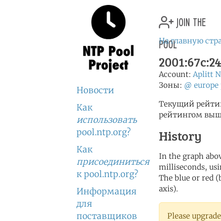
join the
pool
На главную стр
2001:67c:24c
Account:
Aplitt 
Зоны:
@
europe
Новости
Текущий рейтинг
Как
рейтингом выше
использовать
pool.ntp.org?
History
Как
In the graph abov
присоединиться
milliseconds, usin
к pool.ntp.org?
The blue or red (
axis).
Информация
для
поставщиков
Please upgrade