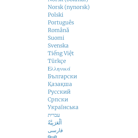
Norsk (nynorsk)
Polski
Português
Română
Suomi
Svenska
Tiếng Việt
Türkçe
Ελληνικά
Български
Қазақша
Русский
Српски
Українська
עברית
اَلْعَرَبِيَّةُ
فارسی