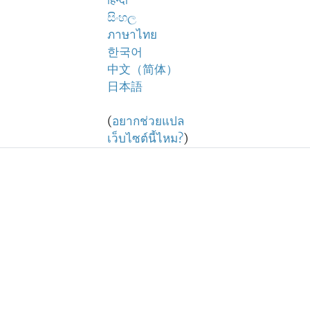
हिन्दी
සිංහල
ภาษาไทย
한국어
中文（简体）
日本語
(
อยากช่วยแปล
เว็บไซต์นี้ไหม?
)