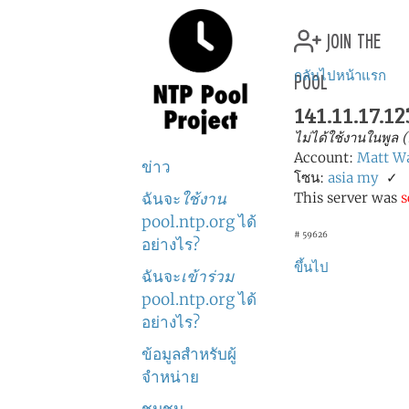
join the
pool
กลับไปหน้าแรก
141.11.17.12
ไม่ได้ใช้งานในพูล 
Account:
Matt W
ข่าว
โซน:
asia
my
✓
ฉันจะ
ใช้งาน
This server was
s
pool.ntp.org ได้
# 59626
อย่างไร?
ขึ้นไป
ฉันจะ
เข้าร่วม
pool.ntp.org ได้
อย่างไร?
ข้อมูลสำหรับผู้
จำหน่าย