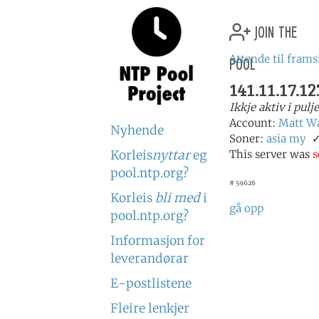
join the
pool
Attende til frams
141.11.17.12
Ikkje aktiv i pulj
Account:
Matt W
Nyhende
Soner:
asia
my
Korleis
nyttar
eg
This server was
s
pool.ntp.org?
# 59626
Korleis
bli med
i
gå opp
pool.ntp.org?
Informasjon for
leverandørar
E-postlistene
Fleire lenkjer