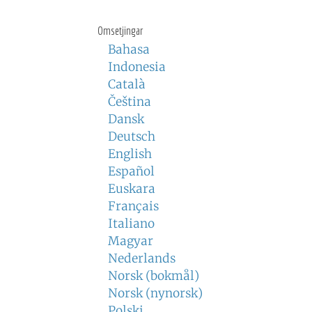
Omsetjingar
Bahasa
Indonesia
Català
Čeština
Dansk
Deutsch
English
Español
Euskara
Français
Italiano
Magyar
Nederlands
Norsk (bokmål)
Norsk (nynorsk)
Polski