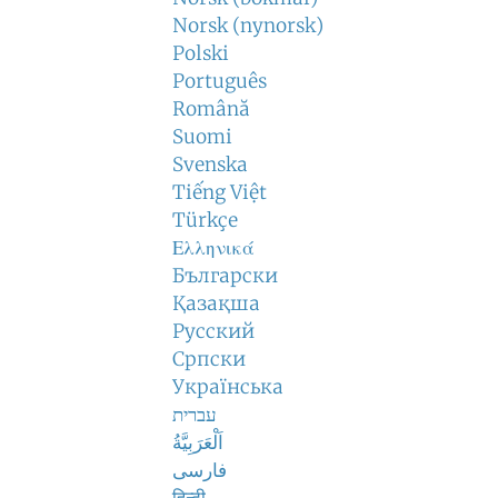
Norsk (nynorsk)
Polski
Português
Română
Suomi
Svenska
Tiếng Việt
Türkçe
Ελληνικά
Български
Қазақша
Русский
Српски
Українська
עברית
اَلْعَرَبِيَّةُ
فارسی