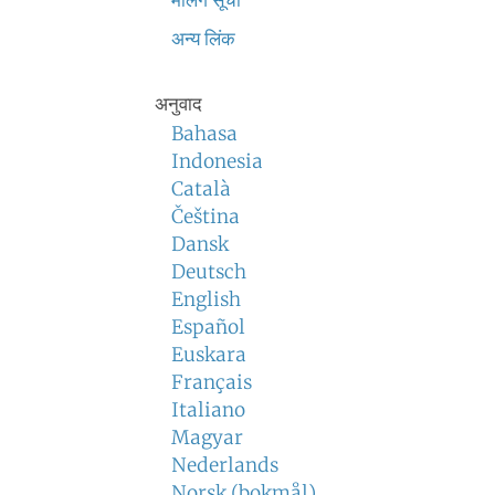
मेलिंग सूची
अन्य लिंक
अनुवाद
Bahasa
Indonesia
Català
Čeština
Dansk
Deutsch
English
Español
Euskara
Français
Italiano
Magyar
Nederlands
Norsk (bokmål)