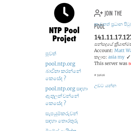
join the
pool
නැවතත් ප්‍රධාන පිට
141.11.17.12
සන්සදයේ ක්‍රියාත
Account:
Matt W
පුවත්
කලාප:
asia
my
✓
pool.ntp.org
This server was
s
බාවිතා
කරන්නේ
# 59626
කෙසේද ?
උඩට යන්න
pool.ntp.org සඳහා
ඇතුලත්
වන්නේ
කෙසේද ?
සැපයුම්කරුවන්
සඳහා තොරතුරු