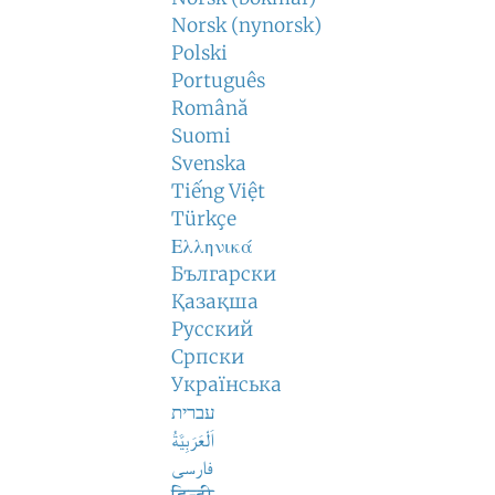
Norsk (nynorsk)
Polski
Português
Română
Suomi
Svenska
Tiếng Việt
Türkçe
Ελληνικά
Български
Қазақша
Русский
Српски
Українська
עברית
اَلْعَرَبِيَّةُ
فارسی