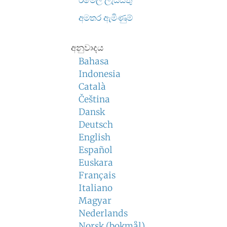
ඊමේල් ලැයිස්තු
අමතර ඇමිණුම්
අනුවාදය
Bahasa
Indonesia
Català
Čeština
Dansk
Deutsch
English
Español
Euskara
Français
Italiano
Magyar
Nederlands
Norsk (bokmål)