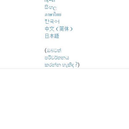
हिन्दी
සිංහල
ภาษาไทย
한국어
中文（简体）
日本語
(
ඔබටත්
පරිවර්තනය
කරන්න හැකිද ?
)