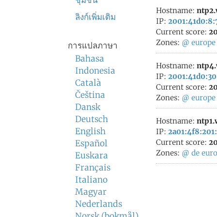
ชุมชน
Hostname:
ntp2
ลิงก์เพิ่มเติม
IP:
2001:41d0:8:
Current score:
20
Zones:
@
europe
การแปลภาษา
Bahasa
Hostname:
ntp4
Indonesia
IP:
2001:41d0:30
Català
Current score:
20
Čeština
Zones:
@
europe
Dansk
Deutsch
Hostname:
ntp1
English
IP:
2a01:4f8:201:
Current score:
20
Español
Zones:
@
de
eur
Euskara
Français
Italiano
Magyar
Nederlands
Norsk (bokmål)