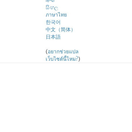
हिन्दी
සිංහල
ภาษาไทย
한국어
中文（简体）
日本語
(
อยากช่วยแปล
เว็บไซต์นี้ไหม?
)