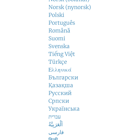
Norsk (nynorsk)
Polski
Português
Română
Suomi
Svenska
Tiếng Việt
Türkçe
Ελληνικά
Български
Қазақша
Русский
Српски
Українська
עברית
اَلْعَرَبِيَّةُ
فارسی