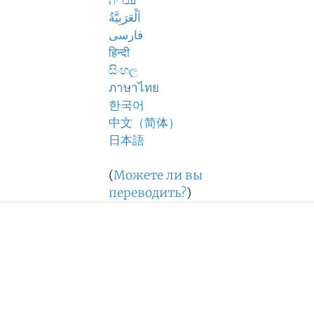
עברית
اَلْعَرَبِيَّةُ
فارسی
हिन्दी
සිංහල
ภาษาไทย
한국어
中文（简体）
日本語
(
Можете ли вы
переводить?
)