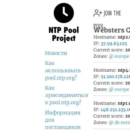
join the
pool
Websters C
Hostname:
ntp2
IP:
37.59.63.125
Current score:
20
Новости
Zones:
@
europe
Как
использовать
Hostname:
ntp4
IP:
51.210.178.12
pool.ntp.org?
Current score:
20
Как
Zones:
@
europe
присоединиться
к pool.ntp.org?
Hostname:
ntp1
IP:
148.251.235.
Информация
Current score:
20
для
Zones:
@
de
eur
поставщиков