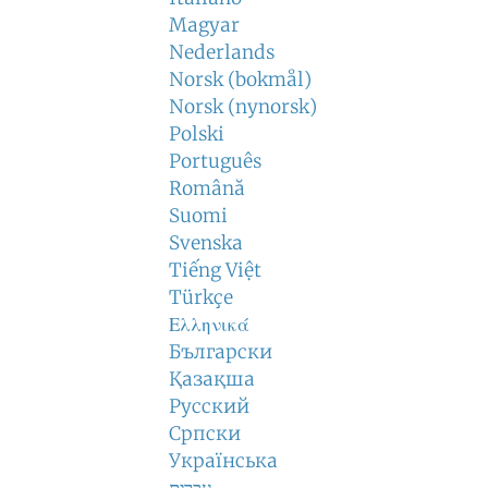
Magyar
Nederlands
Norsk (bokmål)
Norsk (nynorsk)
Polski
Português
Română
Suomi
Svenska
Tiếng Việt
Türkçe
Ελληνικά
Български
Қазақша
Русский
Српски
Українська