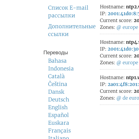
Hostname:
ntp2
Список E-mail
IP:
2001:41d0:8:
рассылки
Current score:
20
Дополнительные
Zones:
@
europe
ссылки
Hostname:
ntp4
IP:
2001:41d0:30
Переводы
Current score:
20
Bahasa
Zones:
@
europe
Indonesia
Català
Hostname:
ntp1
Čeština
IP:
2a01:4f8:201:
Current score:
20
Dansk
Zones:
@
de
eur
Deutsch
English
Español
Euskara
Français
Italiano