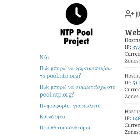
jo
Web
Hostn
IP:
37.
Curren
Νέα
Zones
Πώς μπορώ να
χρησιμοποιήσω
το pool.ntp.org?
Hostn
IP:
51.
Πώς μπορώ να
συμμετάσχω
στο
Curren
pool.ntp.org?
Zones
Πληροφορίες για πωλητές
Hostn
Κοινότητα
IP:
148
Curren
Πρόσθετοι σύνδεσμοι
Zones