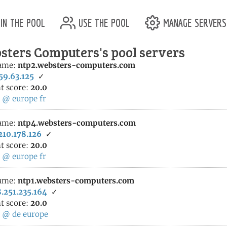
in the pool
use the pool
manage servers
sters Computers's pool servers
ame:
ntp2.websters-computers.com
59.63.125
✓
t score:
20.0
:
@
europe
fr
ame:
ntp4.websters-computers.com
210.178.126
✓
t score:
20.0
:
@
europe
fr
ame:
ntp1.websters-computers.com
.251.235.164
✓
t score:
20.0
:
@
de
europe