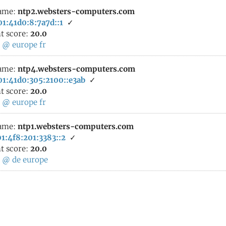
ame:
ntp2.websters-computers.com
1:41d0:8:7a7d::1
✓
t score:
20.0
:
@
europe
fr
ame:
ntp4.websters-computers.com
01:41d0:305:2100::e3ab
✓
t score:
20.0
:
@
europe
fr
ame:
ntp1.websters-computers.com
1:4f8:201:3383::2
✓
t score:
20.0
:
@
de
europe