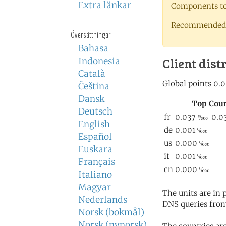
Extra länkar
Components to 
Recommended 
Översättningar
Bahasa
Client dist
Indonesia
Català
Čeština
Dansk
Deutsch
English
Español
Euskara
Français
Italiano
Magyar
The units are in
Nederlands
DNS queries from
Norsk (bokmål)
Norsk (nynorsk)