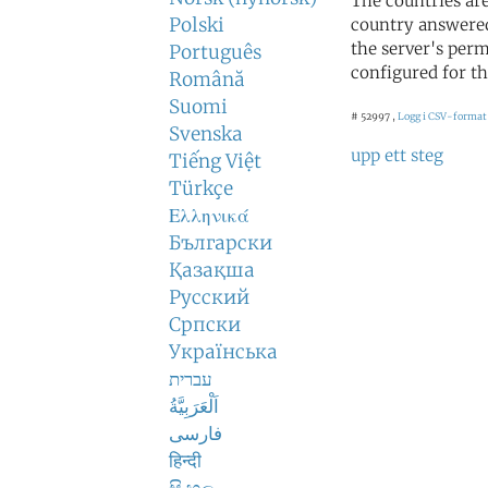
The countries ar
Polski
country answered
the server's perm
Português
configured for th
Română
Suomi
# 52997 ,
Logg i CSV-format
Svenska
upp ett steg
Tiếng Việt
Türkçe
Ελληνικά
Български
Қазақша
Русский
Српски
Українська
עברית
اَلْعَرَبِيَّةُ
فارسی
हिन्दी