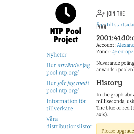
join the
pool
Åter till startsid
2001:41d0:a
Account:
Alexand
Zoner:
@
europe
Nyheter
Nuvarande poäng:
Hur
använder
jag
används i poolen
pool.ntp.org?
History
Hur
går jag med
i
pool.ntp.org?
In the graph abov
Information för
milliseconds, usin
The blue or red (
tillverkare
axis).
Våra
distributionslistor
Please upgrade