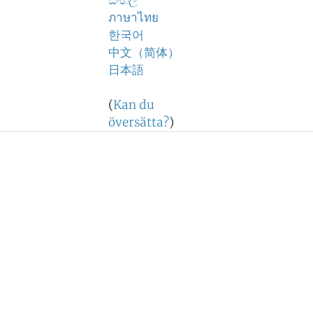
සිංහල
ภาษาไทย
한국어
中文（简体）
日本語
(
Kan du
översätta?
)