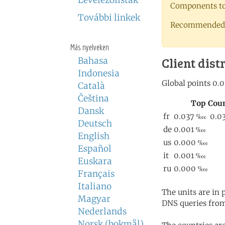
Levelezőlisták
Components to 
További linkek
Recommended 
Más nyelveken
Client dist
Bahasa
Indonesia
Català
Čeština
Dansk
Deutsch
English
Español
Euskara
Français
Italiano
The units are in
Magyar
DNS queries from
Nederlands
Norsk (bokmål)