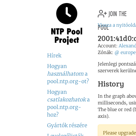
join the
pool
Vissza a nyitóold
2001:41d0:a
Account:
Alexand
Zónák:
@
europe
Hírek
Jelenlegi pontsz
Hogyan
szerverek kerüln
használhatom
a
pool.ntp.org-ot?
History
Hogyan
In the graph abov
csatlakozhatok
a
milliseconds, usin
pool.ntp.org-
The blue or red (
hoz?
axis).
Gyártók részére
Please upgrade