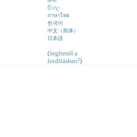
हिन्दी
සිංහල
ภาษาไทย
한국어
中文（简体）
日本語
(
Segítenél a
fordításban?
)