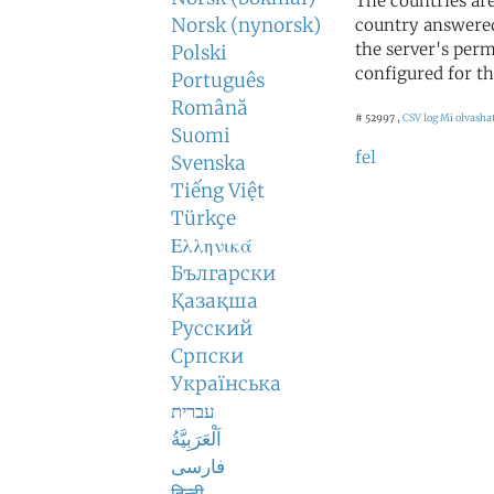
The countries ar
Norsk (nynorsk)
country answered
the server's perm
Polski
configured for th
Português
Română
# 52997 ,
CSV log
Mi olvashat
Suomi
fel
Svenska
Tiếng Việt
Türkçe
Ελληνικά
Български
Қазақша
Русский
Српски
Українська
עברית
اَلْعَرَبِيَّةُ
فارسی