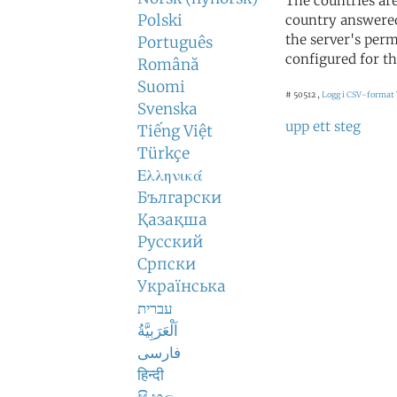
The countries ar
Polski
country answered
the server's perm
Português
configured for th
Română
Suomi
# 50512 ,
Logg i CSV-format
Svenska
upp ett steg
Tiếng Việt
Türkçe
Ελληνικά
Български
Қазақша
Русский
Српски
Українська
עברית
اَلْعَرَبِيَّةُ
فارسی
हिन्दी