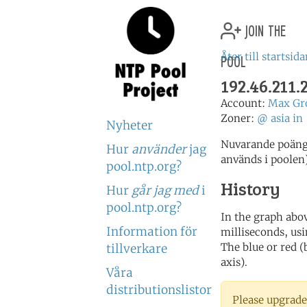
join the
pool
Åter till startsid
192.46.211
Account:
Max Gr
Zoner:
@
asia
in
Nyheter
Nuvarande poäng:
Hur
använder
jag
används i poolen
pool.ntp.org?
History
Hur
går jag med
i
pool.ntp.org?
In the graph abov
Information för
milliseconds, usin
The blue or red (
tillverkare
axis).
Våra
distributionslistor
Please upgrade