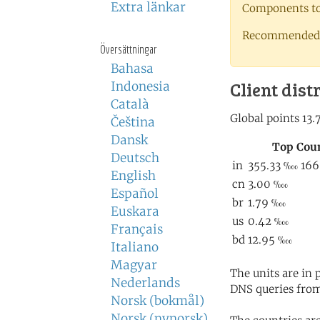
Extra länkar
Components to 
Recommended 
Översättningar
Bahasa
Client dist
Indonesia
Català
Čeština
Dansk
Deutsch
English
Español
Euskara
Français
Italiano
Magyar
The units are in
Nederlands
DNS queries from
Norsk (bokmål)
Norsk (nynorsk)