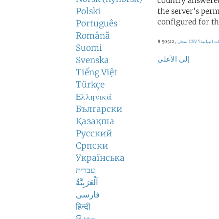
country answered
Polski
the server's perm
configured for th
Português
Română
 البيانية؟
سجل CSV
# 50512 ,
Suomi
إلى الأعلى
Svenska
Tiếng Việt
Türkçe
Ελληνικά
Български
Қазақша
Русский
Српски
Українська
עברית
اَلْعَرَبِيَّةُ
فارسی
हिन्दी