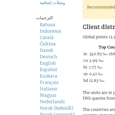
وصلات إضافية
Recommended 
الترجمات
Bahasa
Client dist
Indonesia
Català
Čeština
Dansk
Deutsch
English
Español
Euskara
Français
Italiano
The units are in
Magyar
DNS queries from
Nederlands
Norsk (bokmål)
The countries ar
Norsk (nynorsk)