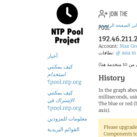
join the
pool
لى الصفحة الرئيسية
192.46.211
Account:
Max Gr
in
asia
@
نطافات:
أخبار
كيف يمكنني
استخدام
History
pool.ntp.org؟
In the graph abov
كيف يمكنني
milliseconds, usin
الإشتراك
في
The blue or red (
pool.ntp.org؟
axis).
معلومات للمزودين
Please upgrade
القوائم البريدية
Components to 