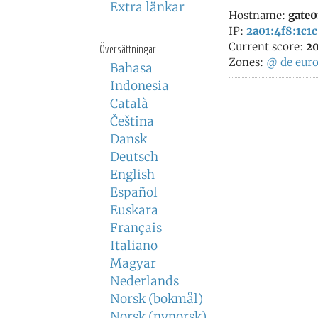
Extra länkar
Hostname:
gate0
IP:
2a01:4f8:1c1c
Current score:
20
Översättningar
Zones:
@
de
eur
Bahasa
Indonesia
Català
Čeština
Dansk
Deutsch
English
Español
Euskara
Français
Italiano
Magyar
Nederlands
Norsk (bokmål)
Norsk (nynorsk)