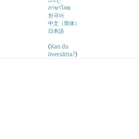
සිංහල
ภาษาไทย
한국어
中文（简体）
日本語
(
Kan du
översätta?
)