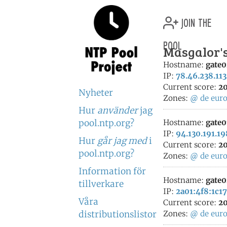
join the
pool
Masgalor's
Hostname:
gate0
IP:
78.46.238.113
Current score:
20
Nyheter
Zones:
@
de
eur
Hur
använder
jag
pool.ntp.org?
Hostname:
gate0
IP:
94.130.191.19
Hur
går jag med
i
Current score:
20
pool.ntp.org?
Zones:
@
de
eur
Information för
Hostname:
gate0
tillverkare
IP:
2a01:4f8:1c17
Våra
Current score:
20
distributionslistor
Zones:
@
de
eur