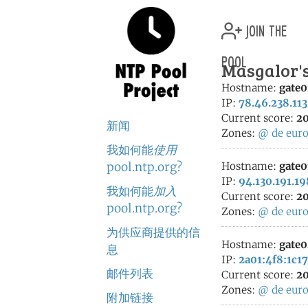
join the
pool
Masgalor's
Hostname:
gate0
IP:
78.46.238.113
Current score:
20
新闻
Zones:
@
de
eur
我如何能
使用
pool.ntp.org?
Hostname:
gate0
IP:
94.130.191.19
我如何能
加入
Current score:
20
pool.ntp.org?
Zones:
@
de
eur
为供应商提供的信
Hostname:
gate0
息
IP:
2a01:4f8:1c17
邮件列表
Current score:
20
Zones:
@
de
eur
附加链接