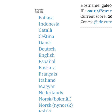
Hostname:
gate0
语言
IP:
2a01:4f8:1c1c
Current score:
20
Bahasa
Zones:
@
de
eur
Indonesia
Català
Čeština
Dansk
Deutsch
English
Español
Euskara
Français
Italiano
Magyar
Nederlands
Norsk (bokmål)
Norsk (nynorsk)
Polski