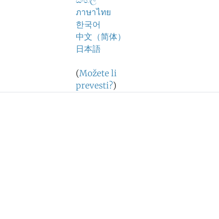
සිංහල
ภาษาไทย
한국어
中文（简体）
日本語
(
Možete li
prevesti?
)