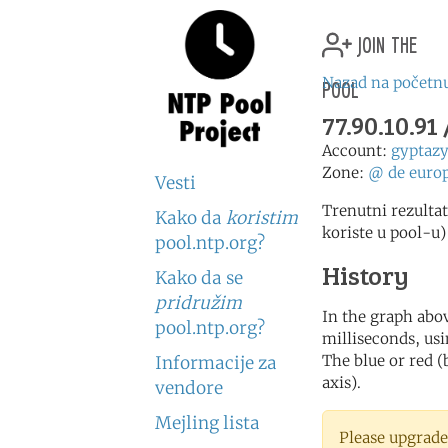
join the
pool
Nazad na početnu
77.90.10.9
Account:
gyptaz
Zone:
@
de
euro
Vesti
Trenutni rezultat
Kako da
koristim
koriste u pool-u)
pool.ntp.org?
History
Kako da se
pridružim
In the graph abov
pool.ntp.org?
milliseconds, usin
The blue or red (
Informacije za
axis).
vendore
Mejling lista
Please upgrade