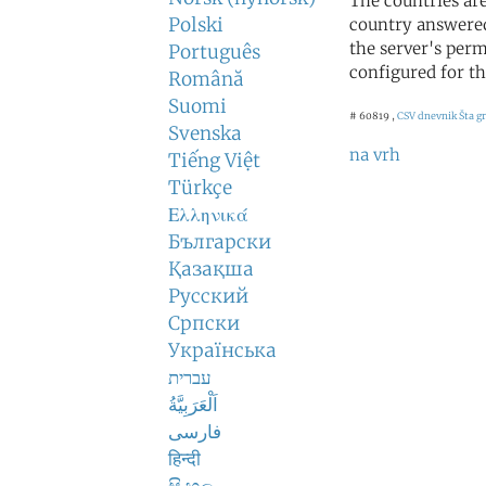
The countries ar
Polski
country answered
the server's perm
Português
configured for th
Română
Suomi
# 60819 ,
CSV dnevnik
Šta gr
Svenska
na vrh
Tiếng Việt
Türkçe
Ελληνικά
Български
Қазақша
Русский
Српски
Українська
עברית
اَلْعَرَبِيَّةُ
فارسی
हिन्दी