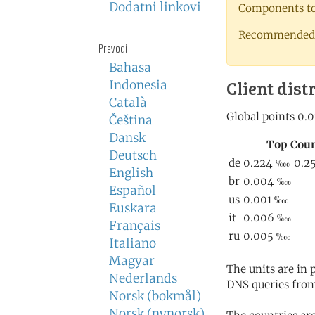
Dodatni linkovi
Components to 
Recommended 
Prevodi
Bahasa
Client dist
Indonesia
Català
Čeština
Dansk
Deutsch
English
Español
Euskara
Français
Italiano
Magyar
The units are in
Nederlands
DNS queries from
Norsk (bokmål)
Norsk (nynorsk)