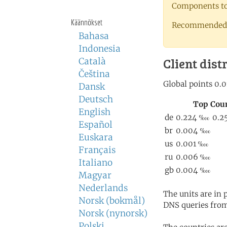
Components to 
Käännökset
Recommended 
Bahasa
Indonesia
Client dist
Català
Čeština
Dansk
Deutsch
English
Español
Euskara
Français
Italiano
Magyar
Nederlands
The units are in
Norsk (bokmål)
DNS queries from
Norsk (nynorsk)
Polski