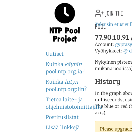
join the
pool
Takaisin etusivul
77.90.10.9
Account:
gyptaz
Vyöhykkeet:
@
d
Uutiset
Nykyinen pistemää
Kuinka
käytän
mukana poolissa
pool.ntp.org:ia?
History
Kuinka
liityn
pool.ntp.org:iin?
In the graph abov
Tietoa laite- ja
milliseconds, usin
The blue or red (
ohjelmistotoimittajille
axis).
Postituslistat
Lisää linkkejä
Please upgrade