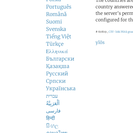
The countries ar
Português
country answered
the server's perm
Română
configured for th
Suomi
Svenska
# 60819 ,
CSV-loki
Mitä graa
Tiếng Việt
ylös
Türkçe
Ελληνικά
Български
Қазақша
Русский
Српски
Українська
עברית
اَلْعَرَبِيَّةُ
فارسی
हिन्दी
සිංහල