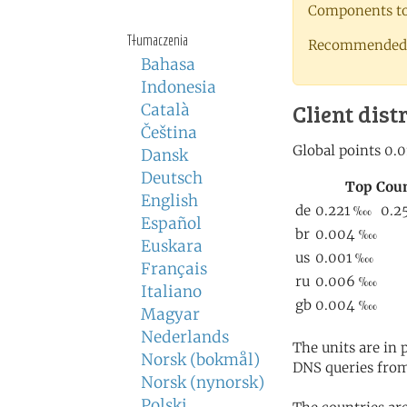
Components to 
Tłumaczenia
Recommended 
Bahasa
Indonesia
Client dist
Català
Čeština
Dansk
Deutsch
English
Español
Euskara
Français
Italiano
Magyar
Nederlands
The units are in
Norsk (bokmål)
DNS queries from
Norsk (nynorsk)
Polski