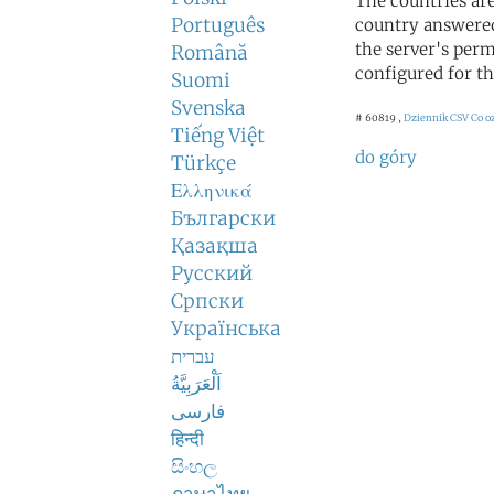
The countries ar
Português
country answered
the server's perm
Română
configured for th
Suomi
Svenska
# 60819 ,
Dziennik CSV
Co o
Tiếng Việt
do góry
Türkçe
Ελληνικά
Български
Қазақша
Русский
Српски
Українська
עברית
اَلْعَرَبِيَّةُ
فارسی
हिन्दी
සිංහල