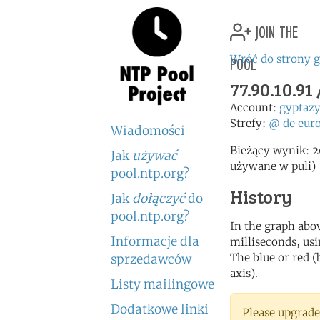
join the
pool
Wróć do strony 
77.90.10.9
Account:
gyptaz
Strefy:
@
de
eur
Wiadomości
Bieżący wynik: 2
Jak
używać
używane w puli)
pool.ntp.org?
History
Jak
dołączyć
do
pool.ntp.org?
In the graph abov
Informacje dla
milliseconds, usin
The blue or red (
sprzedawców
axis).
Listy mailingowe
Dodatkowe linki
Please upgrade