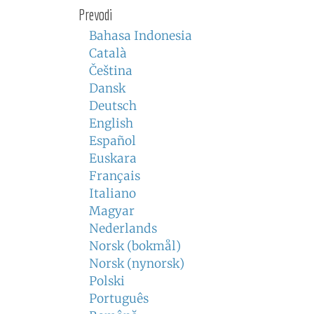
Prevodi
Bahasa Indonesia
Català
Čeština
Dansk
Deutsch
English
Español
Euskara
Français
Italiano
Magyar
Nederlands
Norsk (bokmål)
Norsk (nynorsk)
Polski
Português