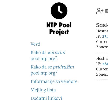
jo
Sask
Hostn
IP:
23.
Curren
Vesti
Zones
Kako da
koristim
pool.ntp.org?
Hostn
IP:
260
Kako da se
pridružim
Curren
pool.ntp.org?
Zones
Informacije za vendore
Mejling lista
Dodatni linkovi