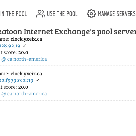
in the pool
use the pool
manage servers
atoon Internet Exchange's pool serve
ame:
clock.yxeix.ca
128.92.19
✓
t score:
20.0
:
@
ca
north-america
ame:
clock.yxeix.ca
2:f979:0:2::19
✓
t score:
20.0
:
@
ca
north-america