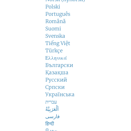
Polski
Português
Română
Suomi
Svenska
Tiếng Việt
Türkçe
Ελληνικά
Български
Қазақша
Русский
Српски
Українська
עברית
اَلْعَرَبِيَّةُ
فارسی
हिन्दी