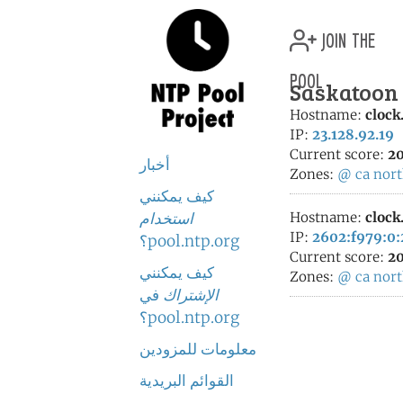
join the
pool
Saskatoon 
Hostname:
clock
IP:
23.128.92.19
Current score:
20
أخبار
Zones:
@
ca
nor
كيف يمكنني
clock
Hostname:
استخدام
IP:
2602:f979:0:
pool.ntp.org؟
Current score:
20
كيف يمكنني
Zones:
@
ca
nor
الإشتراك
في
pool.ntp.org؟
معلومات للمزودين
القوائم البريدية