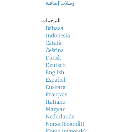
وصلات إضافية
الترجمات
Bahasa
Indonesia
Català
Čeština
Dansk
Deutsch
English
Español
Euskara
Français
Italiano
Magyar
Nederlands
Norsk (bokmål)
Norsk (nynorsk)