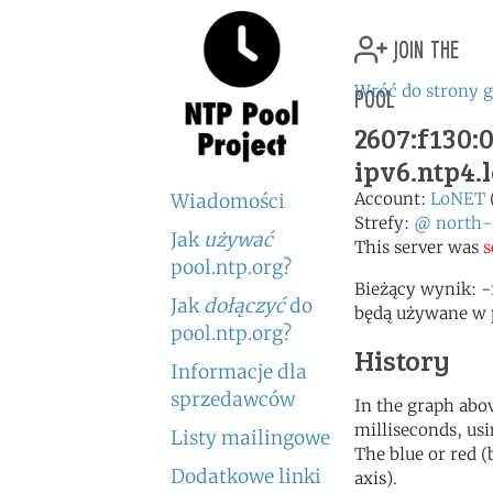
join the
pool
Wróć do strony 
2607:f130:0
ipv6.ntp4.
Account:
LoNET
Wiadomości
Strefy:
@
north-
Jak
używać
This server was
s
pool.ntp.org?
Bieżący wynik: -
Jak
dołączyć
do
będą używane w 
pool.ntp.org?
History
Informacje dla
sprzedawców
In the graph abov
milliseconds, usin
Listy mailingowe
The blue or red (
Dodatkowe linki
axis).