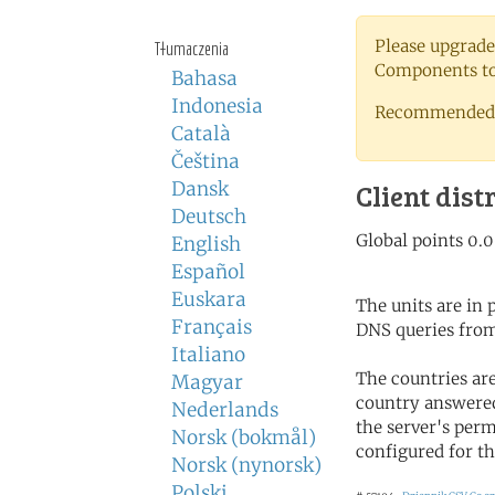
Please upgrade
Tłumaczenia
Components to 
Bahasa
Indonesia
Recommended 
Català
Čeština
Dansk
Client dist
Deutsch
English
Español
Euskara
The units are in
Français
DNS queries from
Italiano
The countries ar
Magyar
country answered
Nederlands
the server's perm
Norsk (bokmål)
configured for th
Norsk (nynorsk)
Polski