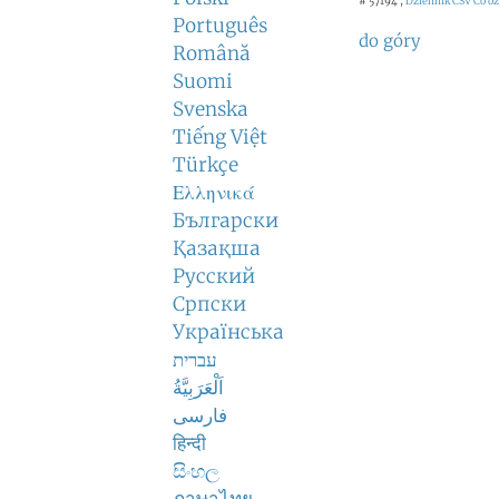
# 57194 ,
Dziennik CSV
Co o
Português
do góry
Română
Suomi
Svenska
Tiếng Việt
Türkçe
Ελληνικά
Български
Қазақша
Русский
Српски
Українська
עברית
اَلْعَرَبِيَّةُ
فارسی
हिन्दी
සිංහල