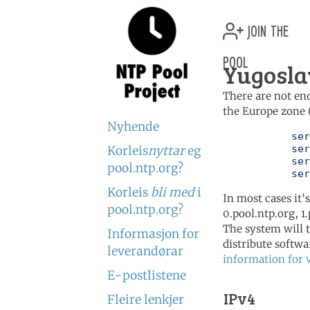
join the
pool
Yugosla
There are not en
the Europe zone 
Nyhende
	   server 0.europe.pool.ntp.org

	   server 1.europe.pool.ntp.org

Korleis
nyttar
eg
	   server 2.europe.pool.ntp.org

pool.ntp.org?
	   se
Korleis
bli med
i
In most cases it'
pool.ntp.org?
0.pool.ntp.org, 1
The system will t
Informasjon for
distribute softwa
leverandørar
information for 
E-postlistene
IPv4
Fleire lenkjer