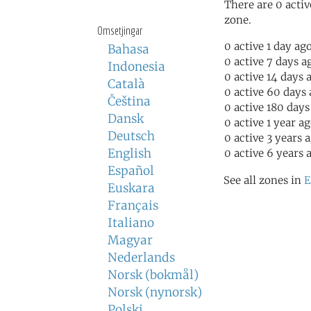
There are 0 activ
zone.
Omsetjingar
0 active 1 day ag
Bahasa
0 active 7 days a
Indonesia
0 active 14 days 
Català
0 active 60 days
Čeština
0 active 180 days
Dansk
0 active 1 year a
Deutsch
0 active 3 years 
English
0 active 6 years 
Español
See all zones in
E
Euskara
Français
Italiano
Magyar
Nederlands
Norsk (bokmål)
Norsk (nynorsk)
Polski