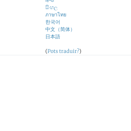
हिन्दी
සිංහල
ภาษาไทย
한국어
中文（简体）
日本語
(
Pots traduir?
)