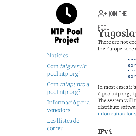
join the
pool
Yugosla
There are not en
the Europe zone 
Notícies
	   server 0.europe.pool.ntp.org

	   server 1.europe.pool.ntp.org

Com
faig servir
	   server 2.europe.pool.ntp.org

pool.ntp.org?
	   se
Com
m'apunto
a
In most cases it'
pool.ntp.org?
0.pool.ntp.org, 1
The system will t
Informació per a
distribute softwa
venedors
information for 
Les llistes de
correu
IPv4