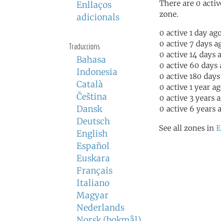
There are 0 activ
Enllaços
zone.
adicionals
0 active 1 day ag
0 active 7 days a
Traduccions
0 active 14 days 
Bahasa
0 active 60 days
Indonesia
0 active 180 days
Català
0 active 1 year a
Čeština
0 active 3 years 
Dansk
0 active 6 years 
Deutsch
See all zones in
E
English
Español
Euskara
Français
Italiano
Magyar
Nederlands
Norsk (bokmål)