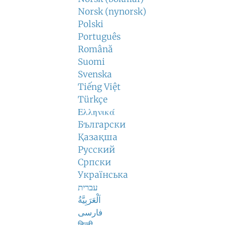
Norsk (nynorsk)
Polski
Português
Română
Suomi
Svenska
Tiếng Việt
Türkçe
Ελληνικά
Български
Қазақша
Русский
Српски
Українська
עברית
اَلْعَرَبِيَّةُ
فارسی