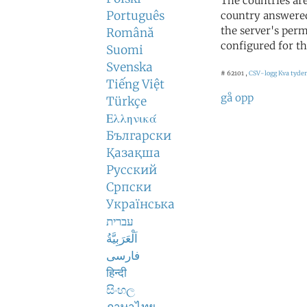
The countries ar
Português
country answered
the server's perm
Română
configured for th
Suomi
Svenska
# 62101 ,
CSV-logg
Kva tyder
Tiếng Việt
gå opp
Türkçe
Ελληνικά
Български
Қазақша
Русский
Српски
Українська
עברית
اَلْعَرَبِيَّةُ
فارسی
हिन्दी
සිංහල