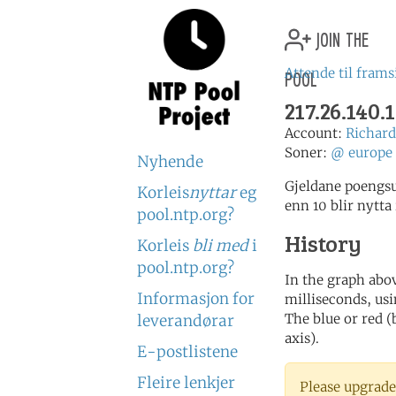
join the
pool
Attende til frams
217.26.140
Account:
Richa
Soner:
@
europe
Nyhende
Gjeldane poengs
Korleis
nyttar
eg
enn 10 blir nytta 
pool.ntp.org?
History
Korleis
bli med
i
pool.ntp.org?
In the graph abov
Informasjon for
milliseconds, usin
The blue or red (
leverandørar
axis).
E-postlistene
Fleire lenkjer
Please upgrade