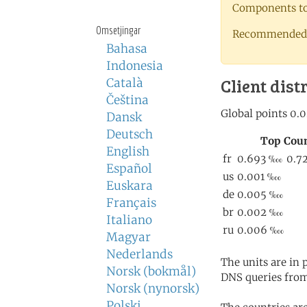
Components to 
Omsetjingar
Recommended 
Bahasa
Indonesia
Client dist
Català
Čeština
Dansk
Deutsch
English
Español
Euskara
Français
Italiano
Magyar
Nederlands
The units are in
Norsk (bokmål)
DNS queries from
Norsk (nynorsk)
Polski