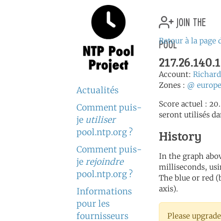
join the
pool
Retour à la page 
217.26.140
Account:
Richa
Zones :
@
europ
Actualités
Score actuel : 20
Comment puis-
seront utilisés da
je
utiliser
pool.ntp.org ?
History
Comment puis-
In the graph abov
je
rejoindre
milliseconds, usin
pool.ntp.org ?
The blue or red (
axis).
Informations
pour les
fournisseurs
Please upgrade