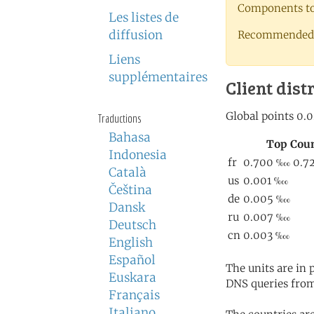
Components to 
Les listes de
diffusion
Recommended 
Liens
supplémentaires
Client dist
Traductions
Bahasa
Indonesia
Català
Čeština
Dansk
Deutsch
English
Español
The units are in
Euskara
DNS queries from
Français
Italiano