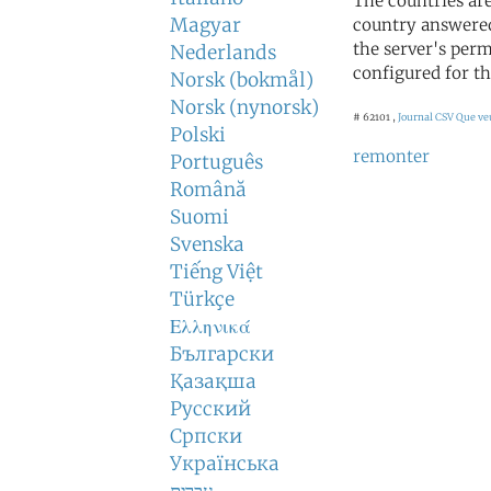
The countries ar
Magyar
country answered
the server's perm
Nederlands
configured for th
Norsk (bokmål)
Norsk (nynorsk)
# 62101 ,
Journal CSV
Que veu
Polski
remonter
Português
Română
Suomi
Svenska
Tiếng Việt
Türkçe
Ελληνικά
Български
Қазақша
Русский
Српски
Українська