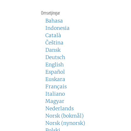
Omsetjingar
Bahasa
Indonesia
Català
Čeština
Dansk
Deutsch
English
Español
Euskara
Français
Italiano
Magyar
Nederlands
Norsk (bokmål)
Norsk (nynorsk)
Polski