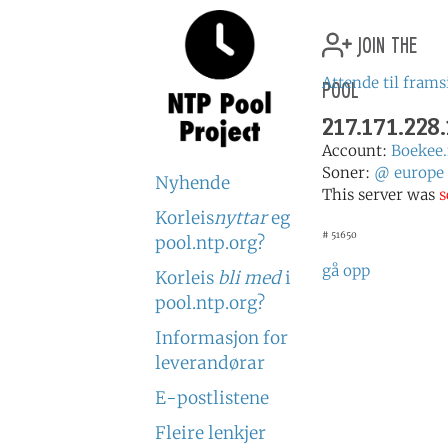
join the
pool
Attende til frams
217.171.228
Account:
Boekee.
Soner:
@
europe
Nyhende
This server was
s
Korleis
nyttar
eg
# 51650
pool.ntp.org?
gå opp
Korleis
bli med
i
pool.ntp.org?
Informasjon for
leverandørar
E-postlistene
Fleire lenkjer