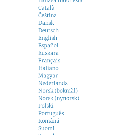
Bahasa Indonesia
Català
Čeština
Dansk
Deutsch
English
Español
Euskara
Français
Italiano
Magyar
Nederlands
Norsk (bokmål)
Norsk (nynorsk)
Polski
Português
Română
Suomi