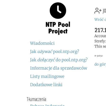
jo
Wróć d
217.
Accou
Strefy
Wiadomości
This s
Jak
używać
pool.ntp.org?
# 51650
Jak
dołączyć
do pool.ntp.org?
do gór
Informacje dla sprzedawców
Listy mailingowe
Dodatkowe linki
Tłumaczenia