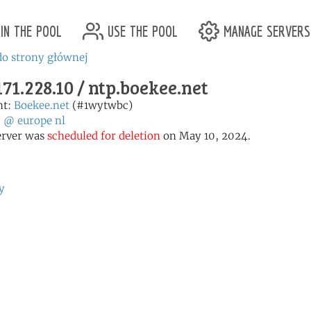
in the pool
use the pool
manage servers
o strony głównej
171.228.10 / ntp.boekee.net
nt:
Boekee.net
(#1wytwbc)
:
@
europe
nl
erver was
scheduled for deletion
on May 10, 2024.
y