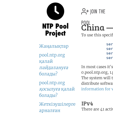
join the
pool
China —
To use this speci
	   server 0.cn.pool.ntp.org

Жаңалықтар
	   server 1.cn.pool.ntp.org

	   server 2.cn.pool.ntp.org

pool.ntp.org
	   se
қалай
In most cases it'
пайдалануға
0.pool.ntp.org, 1
болады?
The system will t
pool.ntp.org
distribute softwa
қосылуға
қалай
information for 
болады?
IPv4
Жеткізушілерге
There are 41 acti
арналған