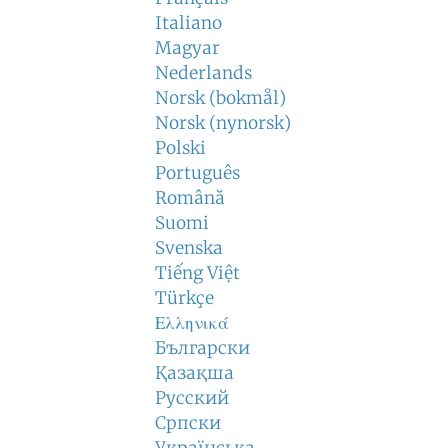
Italiano
Magyar
Nederlands
Norsk (bokmål)
Norsk (nynorsk)
Polski
Português
Română
Suomi
Svenska
Tiếng Việt
Türkçe
Ελληνικά
Български
Қазақша
Русский
Српски