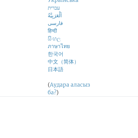
Українська
עברית
اَلْعَرَبِيَّةُ
فارسی
हिन्दी
සිංහල
ภาษาไทย
한국어
中文（简体）
日本語
(
Аудара аласыз
ба?
)