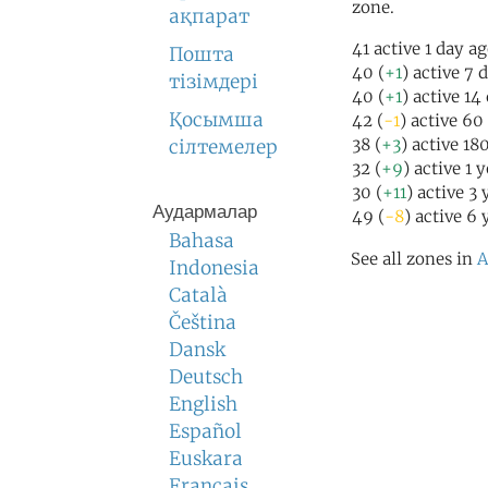
zone.
ақпарат
41 active 1 day a
Пошта
40 (
+1
) active 7 
тізімдері
40 (
+1
) active 14
Қосымша
42 (
-1
) active 60
38 (
+3
) active 18
сілтемелер
32 (
+9
) active 1 
30 (
+11
) active 3
Аудармалар
49 (
-8
) active 6 
Bahasa
See all zones in
A
Indonesia
Català
Čeština
Dansk
Deutsch
English
Español
Euskara
Français