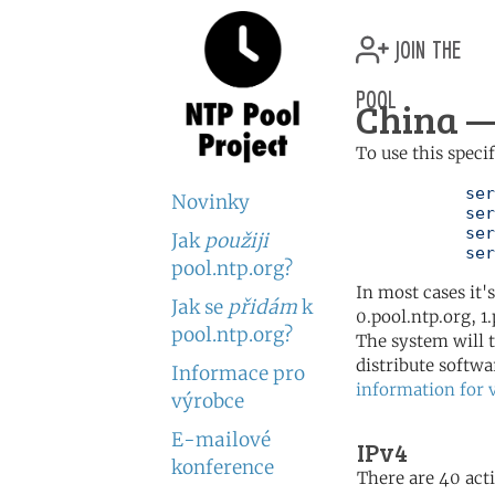
join the
pool
China —
To use this speci
	   server 0.cn.pool.ntp.org

Novinky
	   server 1.cn.pool.ntp.org

	   server 2.cn.pool.ntp.org

Jak
použiji
	   se
pool.ntp.org?
In most cases it'
Jak se
přidám
k
0.pool.ntp.org, 1
pool.ntp.org?
The system will t
distribute softwa
Informace pro
information for 
výrobce
E-mailové
IPv4
konference
There are 40 acti