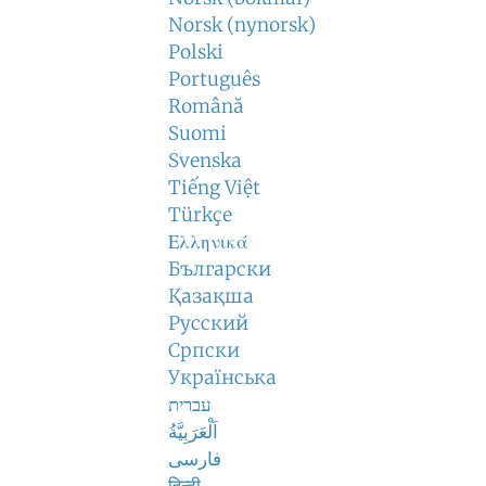
Norsk (nynorsk)
Polski
Português
Română
Suomi
Svenska
Tiếng Việt
Türkçe
Ελληνικά
Български
Қазақша
Русский
Српски
Українська
עברית
اَلْعَرَبِيَّةُ
فارسی