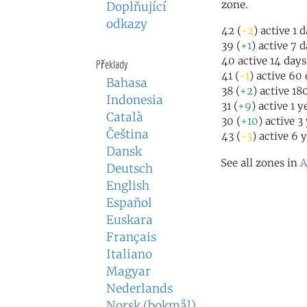
zone.
Doplňující
odkazy
42 (
-2
) active 1 
39 (
+1
) active 7 
40 active 14 days
Překlady
41 (
-1
) active 60
Bahasa
38 (
+2
) active 18
Indonesia
31 (
+9
) active 1 
Català
30 (
+10
) active 3
Čeština
43 (
-3
) active 6 
Dansk
See all zones in
A
Deutsch
English
Español
Euskara
Français
Italiano
Magyar
Nederlands
Norsk (bokmål)