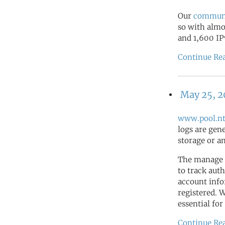
Our
commun
so with almo
and 1,600 IP
Continue Re
May 25, 
www.pool.nt
logs are gen
storage or a
The manage 
to track auth
account info
registered. 
essential for
Continue Re