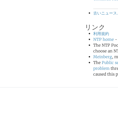
古いニュース..
リンク
利用規約
NTP home
- 
The NTP Poo
choose an NT
Meinberg
, m
The
Public s
problem
thr
caused this p