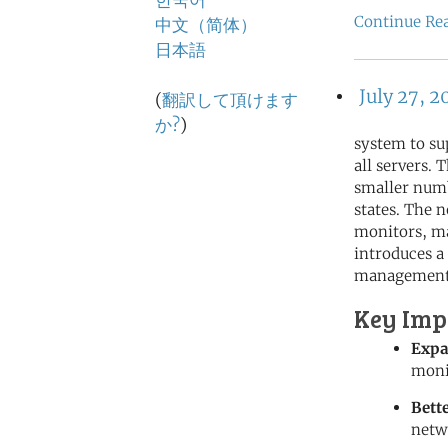
한국어
Continue Re
中文（简体）
日本語
July 27, 2
(
翻訳して頂けます
か?
)
system to su
all servers.
smaller numb
states. The
monitors, ma
introduces a
management
Key Imp
Expa
moni
Bett
netw