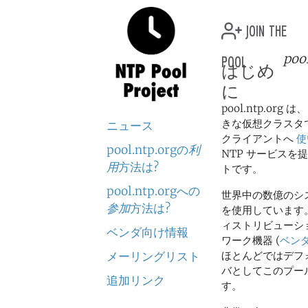
join the
pool
poo
はじめ
に
pool.ntp.or
きな仮想クラスタ
ニュース
クライアントへ
使
pool.ntp.orgの
利
NTP サービスを
用
方法は?
トです。
pool.ntp.orgへの
世界中の数億のシ
参加
方法は?
を使用しています。 
ィストリビューシ
ベンダ向け情報
ワーク機器 (
ベンダ
メーリングリスト
ほとんどではデフ
バとしてこのプー
追加リンク
す。