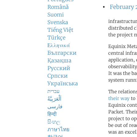
February 
Română
Suomi
infrastructu
Svenska
distributed c
Tiếng Việt
the project 
Türkçe
Ελληνικά
Equinix Meta
Български
central infr
application,
Қазақша
observabilit
Русский
It was the b
Српски
system runn
Українська
עברית
The relation
اَلْعَرَبِيَّةُ
their way
to 
Equinix cont
فارسی
Packet. Thei
हिन्दी
project to op
සිංහල
be out of re
ภาษาไทย
was an excel