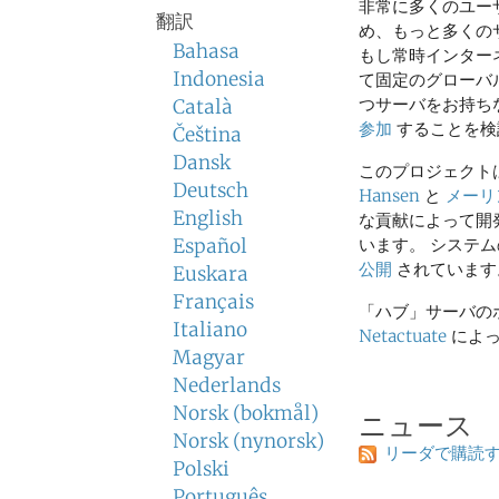
非常に多くのユー
翻訳
め、もっと多くの
Bahasa
もし常時インター
Indonesia
て固定のグローバル
つサーバをお持ち
Català
参加
することを検
Čeština
Dansk
このプロジェクト
Deutsch
Hansen
と
メーリ
English
な貢献によって開
Español
います。 システ
公開
されています
Euskara
Français
「ハブ」サーバの
Italiano
Netactuate
によっ
Magyar
Nederlands
Norsk (bokmål)
ニュース
Norsk (nynorsk)
リーダで購読
Polski
Português