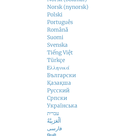
Norsk (nynorsk)
Polski
Português
Română
Suomi
Svenska
Tiếng Việt
Türkçe
Ελληνικά
Български
Қазақша
Русский
Српски
Українська
עברית
اَلْعَرَبِيَّةُ
فارسی