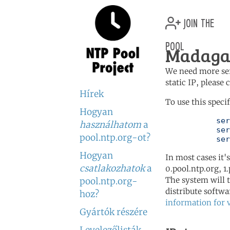
join the
pool
Madagas
We need more serv
static IP, please
Hírek
To use this speci
Hogyan
	   server 2.mg.pool.ntp.org

használhatom
a
	   server 1.africa.pool.ntp.org

pool.ntp.org-ot?
	   se
Hogyan
In most cases it'
csatlakozhatok
a
0.pool.ntp.org, 1
The system will t
pool.ntp.org-
distribute softwa
hoz?
information for 
Gyártók részére