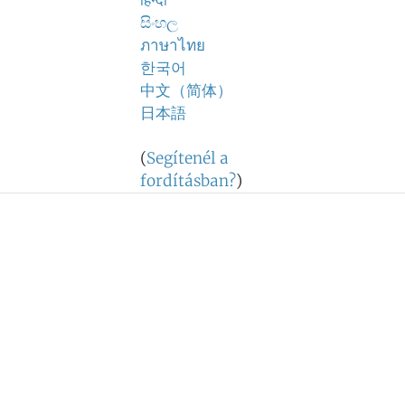
हिन्दी
සිංහල
ภาษาไทย
한국어
中文（简体）
日本語
(
Segítenél a
fordításban?
)