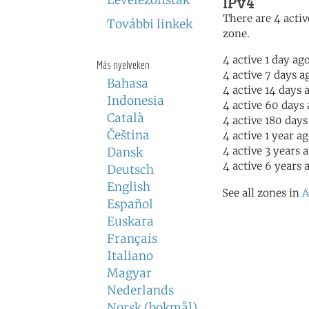
IPv4
Levelezőlisták
There are 4 activ
További linkek
zone.
4 active 1 day ag
Más nyelveken
4 active 7 days a
Bahasa
4 active 14 days 
Indonesia
4 active 60 days
Català
4 active 180 days
Čeština
4 active 1 year a
4 active 3 years 
Dansk
4 active 6 years 
Deutsch
English
See all zones in
A
Español
Euskara
Français
Italiano
Magyar
Nederlands
Norsk (bokmål)