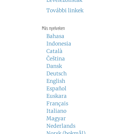
Levelezőlisták
További linkek
Más nyelveken
Bahasa
Indonesia
Català
Čeština
Dansk
Deutsch
English
Español
Euskara
Français
Italiano
Magyar
Nederlands
Norsk (bokmål)