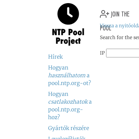
join the
pool
Vissza a nyitóold
Search for the se
IP
Hírek
Hogyan
használhatom
a
pool.ntp.org-ot?
Hogyan
csatlakozhatok
a
pool.ntp.org-
hoz?
Gyártók részére