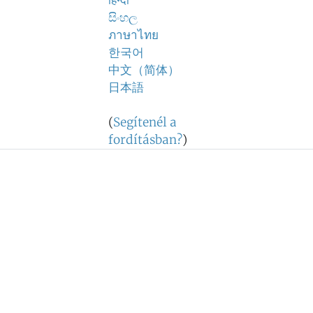
हिन्दी
සිංහල
ภาษาไทย
한국어
中文（简体）
日本語
(
Segítenél a
fordításban?
)