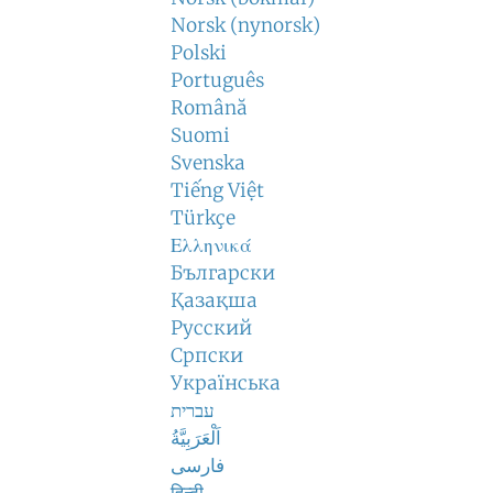
Norsk (nynorsk)
Polski
Português
Română
Suomi
Svenska
Tiếng Việt
Türkçe
Ελληνικά
Български
Қазақша
Русский
Српски
Українська
עברית
اَلْعَرَبِيَّةُ
فارسی