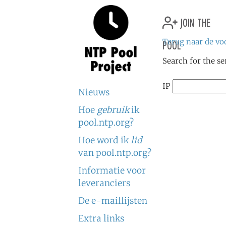
join the
pool
Terug naar de vo
Search for the se
IP
Nieuws
Hoe
gebruik
ik
pool.ntp.org?
Hoe word ik
lid
van pool.ntp.org?
Informatie voor
leveranciers
De e-maillijsten
Extra links