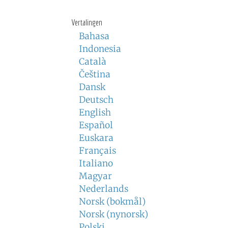
Vertalingen
Bahasa
Indonesia
Català
Čeština
Dansk
Deutsch
English
Español
Euskara
Français
Italiano
Magyar
Nederlands
Norsk (bokmål)
Norsk (nynorsk)
Polski