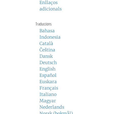
Enllaços
adicionals
Traduccions
Bahasa
Indonesia
Català
Čeština
Dansk
Deutsch
English
Español
Euskara
Français
Italiano
Magyar
Nederlands
Norsk (bokmål)