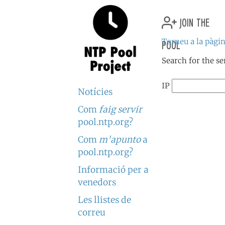
join the
pool
Torneu a la pàgin
Search for the se
IP
Notícies
Com
faig servir
pool.ntp.org?
Com
m'apunto
a
pool.ntp.org?
Informació per a
venedors
Les llistes de
correu