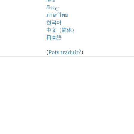
हिन्दी
සිංහල
ภาษาไทย
한국어
中文（简体）
日本語
(
Pots traduir?
)