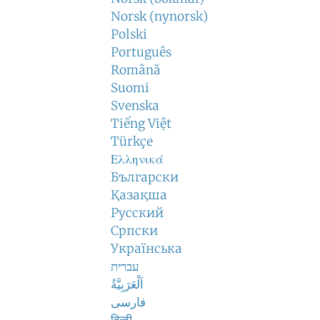
Norsk (nynorsk)
Polski
Português
Română
Suomi
Svenska
Tiếng Việt
Türkçe
Ελληνικά
Български
Қазақша
Русский
Српски
Українська
עברית
اَلْعَرَبِيَّةُ
فارسی