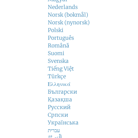
Nederlands
Norsk (bokmål)
Norsk (nynorsk)
Polski
Português
Română
Suomi
Svenska
Tiếng Việt
Türkçe
Ελληνικά
Български
Қазақша
Русский
Српски
Українська
עברית