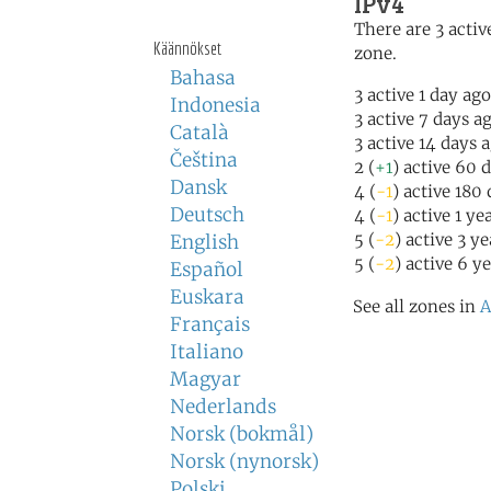
IPv4
There are 3 active
Käännökset
zone.
Bahasa
3 active 1 day ago
Indonesia
3 active 7 days a
Català
3 active 14 days 
Čeština
2 (
+1
) active 60 
Dansk
4 (
-1
) active 180
Deutsch
4 (
-1
) active 1 ye
5 (
-2
) active 3 y
English
5 (
-2
) active 6 y
Español
Euskara
See all zones in
A
Français
Italiano
Magyar
Nederlands
Norsk (bokmål)
Norsk (nynorsk)
Polski