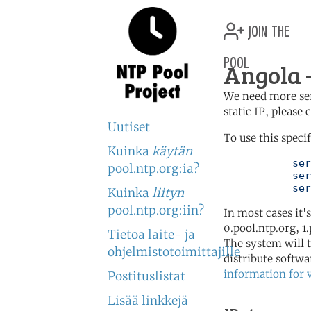
join the
pool
Angola 
We need more serv
static IP, please
Uutiset
To use this speci
Kuinka
käytän
	   server 3.ao.pool.ntp.org

pool.ntp.org:ia?
	   server 0.africa.pool.ntp.org

	   se
Kuinka
liityn
pool.ntp.org:iin?
In most cases it'
0.pool.ntp.org, 1
Tietoa laite- ja
The system will t
ohjelmistotoimittajille
distribute softwa
information for 
Postituslistat
Lisää linkkejä