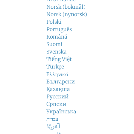
Norsk (bokmål)
Norsk (nynorsk)
Polski
Português
Română
Suomi
Svenska
Tiếng Việt
Türkçe
Ελληνικά
Български
Қазақша
Русский
Српски
Українська
עברית
اَلْعَرَبِيَّةُ