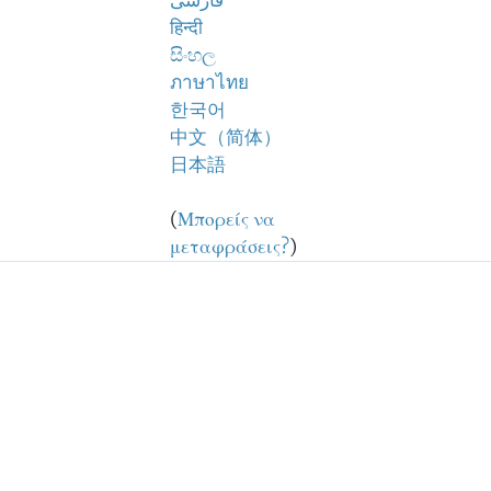
فارسی
हिन्दी
සිංහල
ภาษาไทย
한국어
中文（简体）
日本語
(
Μπορείς να
μεταφράσεις?
)