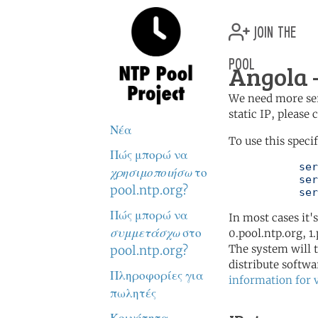
join the
pool
Angola 
We need more serv
static IP, please
Νέα
To use this speci
Πώς μπορώ να
	   server 1.ao.pool.ntp.org

χρησιμοποιήσω
το
	   server 0.africa.pool.ntp.org

pool.ntp.org?
	   se
Πώς μπορώ να
In most cases it'
συμμετάσχω
στο
0.pool.ntp.org, 1
The system will t
pool.ntp.org?
distribute softwa
Πληροφορίες για
information for 
πωλητές