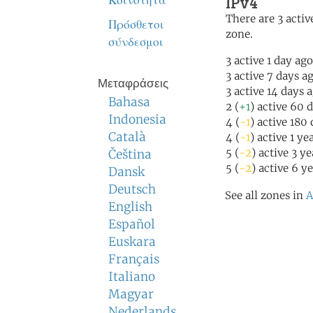
IPv4
Κοινότητα
There are 3 active
Πρόσθετοι
zone.
σύνδεσμοι
3 active 1 day ago
3 active 7 days a
Μεταφράσεις
3 active 14 days 
Bahasa
2 (
+1
) active 60 
Indonesia
4 (
-1
) active 180
Català
4 (
-1
) active 1 ye
5 (
-2
) active 3 y
Čeština
5 (
-2
) active 6 y
Dansk
Deutsch
See all zones in
A
English
Español
Euskara
Français
Italiano
Magyar
Nederlands