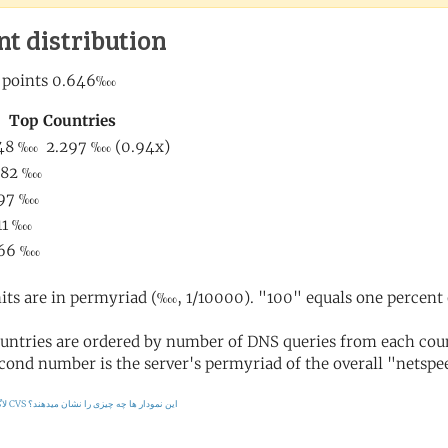
nt distribution
its are in permyriad (‱, 1/10000). "100" equals one percent 
untries are ordered by number of DNS queries from each coun
cond number is the server's permyriad of the overall "netspee
این نمودار ها چه چیزی را نشان میدهند؟
لاگ CVS