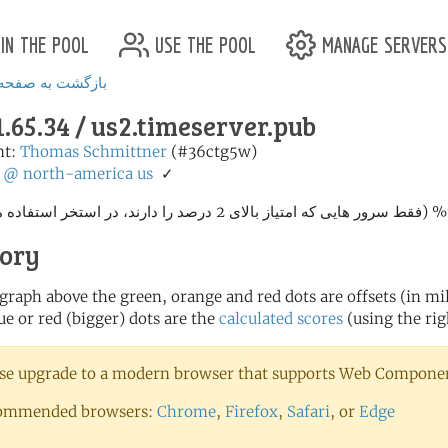
in the pool
use the pool
manage servers
بازگشت به صفحه
1.65.34 / us2.timeserver.pub
nt:
Thomas Schmittner
(#36ctg5w)
✓
us
north-america
@
من
tory
 graph above the green, orange and red dots are offsets (in mill
ue or red (bigger) dots are the
calculated scores
(using the rig
se upgrade to a modern browser that supports Web Component
ommended browsers:
Chrome
,
Firefox
,
Safari
, or
Edge