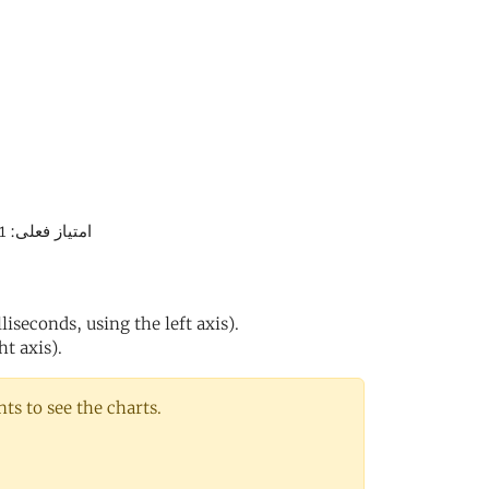
امتیاز فعلی: 1% (فقط سرور هایی که امتیاز بالای 2 درصد را دارند، در استخر استفاده میشوند)
iseconds, using the left axis).
ht axis).
s to see the charts.