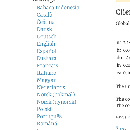
Bahasa Indonesia
Clie
Català
Čeština
Dansk
Deutsch
English
Español
Euskara
Français
Italiano
Magyar
The un
Nederlands
Norsk (bokmål)
The co
Norsk (nynorsk)
The se
Polski
Português
# 56933 ,
Română
برو بالا