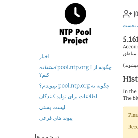
jo
 نخست
5.16
Accou
اطق:
اخبار
چگونه از pool.ntp.org I
استفاده
کنم؟
His
چگونه به pool.ntp.org
بپیوندم
؟
In the
اطلاعات برای تولید کنندگان
The bl
لیست پستی
Plea
پیوند های فرعی
Rec
ترجمه ها