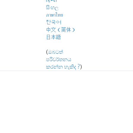
हिन्दी
සිංහල
ภาษาไทย
한국어
中文（简体）
日本語
(
ඔබටත්
පරිවර්තනය
කරන්න හැකිද ?
)