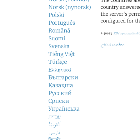
The countries ar
Norsk (nynorsk)
country answered
the server's perm
Polski
configured for th
Português
Română
# 56933 ,
CSV ලොගය
ප්‍රස්තා
Suomi
උඩට යන්න
Svenska
Tiếng Việt
Türkçe
Ελληνικά
Български
Қазақша
Русский
Српски
Українська
עברית
اَلْعَرَبِيَّةُ
فارسی