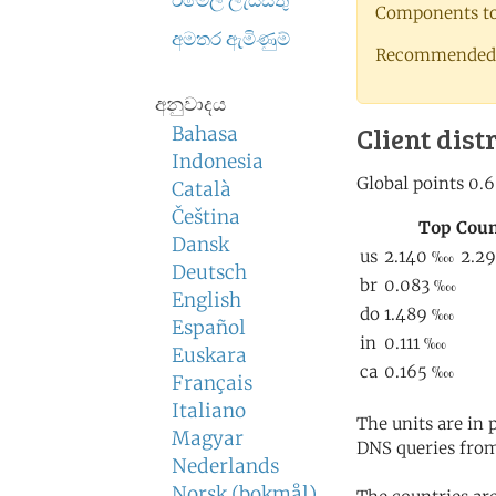
ඊමේල් ලැයිස්තු
Components to 
අමතර ඇමිණුම්
Recommended 
අනුවාදය
Client dist
Bahasa
Indonesia
Català
Čeština
Dansk
Deutsch
English
Español
Euskara
Français
Italiano
The units are in
Magyar
DNS queries from
Nederlands
Norsk (bokmål)