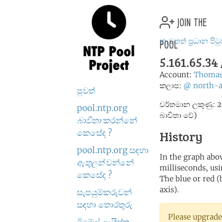
join the
pool
නැවතත් ප්‍රධාන පිට
5.161.65.34
Account:
Thomas
කලාප:
@
north-
පුවත්
වර්තමාන ලකුණු: 2
pool.ntp.org
බාවිතා වේ)
බාවිතා
කරන්නේ
කෙසේද ?
History
pool.ntp.org සඳහා
In the graph abov
ඇතුලත්
වන්නේ
milliseconds, usin
කෙසේද ?
The blue or red (
axis).
සැපයුම්කරුවන්
සඳහා තොරතුරු
Please upgrade