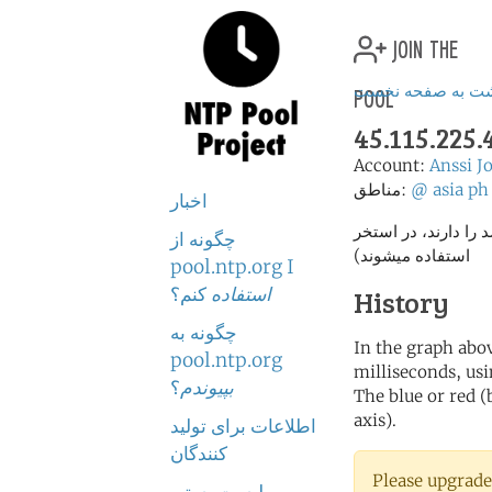
join the
pool
شت به صفحه نخست
45.115.225.
Account:
Anssi J
ph
asia
@
مناطق:
اخبار
% (فقط سرور هایی که امتیاز بالای 2 درصد را دارند، در استخر
چگونه از
استفاده میشوند)
pool.ntp.org I
استفاده
کنم؟
History
چگونه به
In the graph abov
pool.ntp.org
milliseconds, usin
بپیوندم
؟
The blue or red (
axis).
اطلاعات برای تولید
کنندگان
Please upgrade