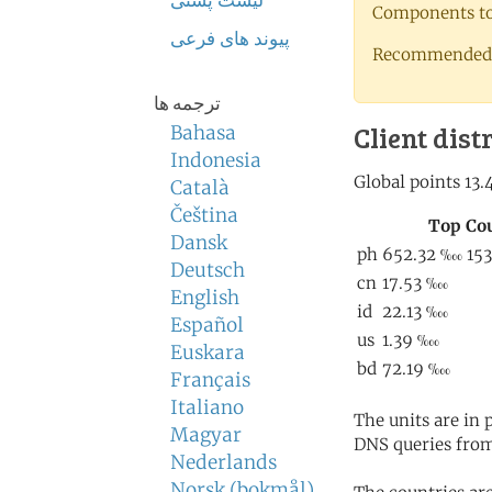
لیست پستی
Components to 
پیوند های فرعی
Recommended 
ترجمه ها
Client dist
Bahasa
Indonesia
Català
Čeština
Dansk
Deutsch
English
Español
Euskara
Français
Italiano
The units are in
Magyar
DNS queries from
Nederlands
Norsk (bokmål)