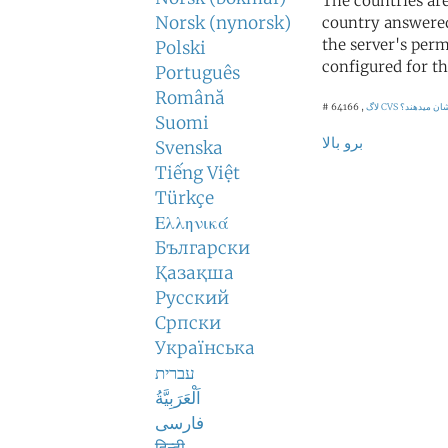
The countries ar
Norsk (nynorsk)
country answered
the server's perm
Polski
configured for th
Português
Română
شان میدهند؟
لاگ CVS
# 64166 ,
Suomi
برو بالا
Svenska
Tiếng Việt
Türkçe
Ελληνικά
Български
Қазақша
Русский
Српски
Українська
עברית
اَلْعَرَبِيَّةُ
فارسی