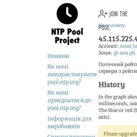
join the
pool
На головну
45.115.225.
Account:
Anssi J
Зони:
@
asia
ph
Новини
Поточний рейти
Як мені
сервери з рейт
використовувати
pool.ntp.org?
History
Як мені
In the graph abov
приєднатися
до
milliseconds, usin
pool.ntp.org?
The blue or red (
axis).
Інформація для
виробників
Please upgrade