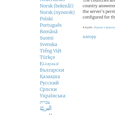
The countries ar
Norsk (bokmål)
country answered
the server's perm
Norsk (nynorsk)
configured for th
Polski
Português
# 64166 ,
Журнал в формат
Română
нагору
Suomi
Svenska
Tiếng Việt
Türkçe
Ελληνικά
Български
Қазақша
Русский
Српски
Українська
עברית
اَلْعَرَبِيَّةُ