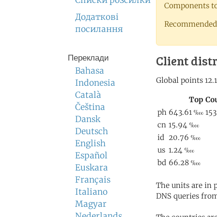
Списки розсилки
Components to 
Додаткові
Recommended 
посилання
Client dist
Переклади
Bahasa
Indonesia
Català
Čeština
Dansk
Deutsch
English
Español
Euskara
Français
The units are in
Italiano
DNS queries from
Magyar
Nederlands