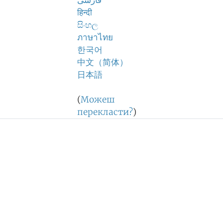
فارسی
हिन्दी
සිංහල
ภาษาไทย
한국어
中文（简体）
日本語
(
Можеш
перекласти?
)