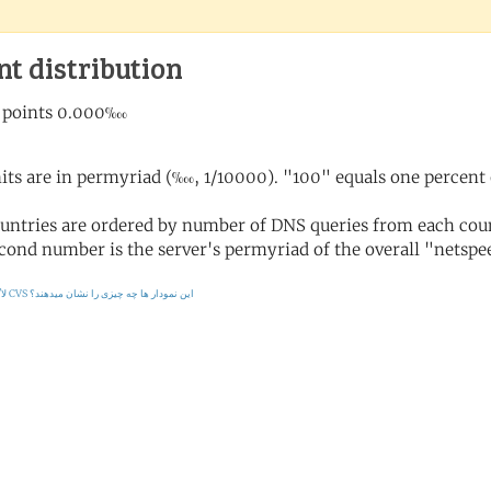
nt distribution
its are in permyriad (‱, 1/10000). "100" equals one percent 
untries are ordered by number of DNS queries from each coun
cond number is the server's permyriad of the overall "netspee
این نمودار ها چه چیزی را نشان میدهند؟
لاگ CVS