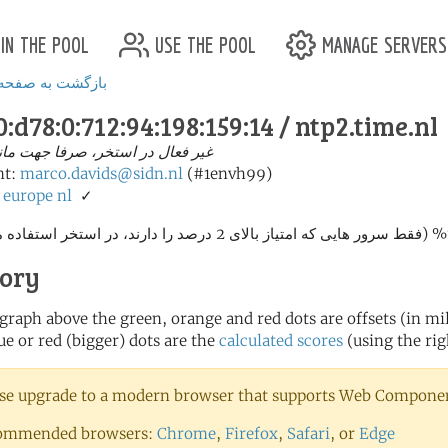
in the pool
use the pool
manage servers
بازگشت به صفحه
:d78:0:712:94:198:159:14 / ntp2.time.nl
غیر فعال در استخر، صرفا جهت مان
nt:
marco.davids@sidn.nl
(#1envh99)
✓
nl
europe
من
tory
 graph above the green, orange and red dots are offsets (in mill
ue or red (bigger) dots are the
calculated scores
(using the rig
se upgrade to a modern browser that supports Web Component
ommended browsers:
Chrome
,
Firefox
,
Safari
, or
Edge