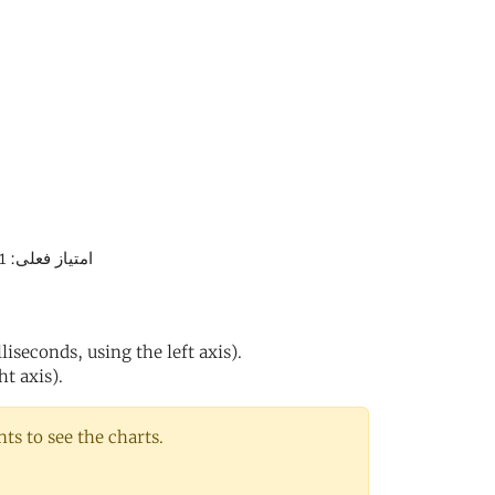
امتیاز فعلی: 1% (فقط سرور هایی که امتیاز بالای 2 درصد را دارند، در استخر استفاده میشوند)
iseconds, using the left axis).
ht axis).
s to see the charts.