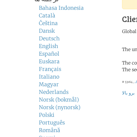
Bahasa Indonesia
Català
Clie
Čeština
Dansk
Deutsch
English
The un
Español
Euskara
The co
Français
The se
Italiano
# 53164 ,
Magyar
Nederlands
برو بالا
Norsk (bokmål)
Norsk (nynorsk)
Polski
Português
Română