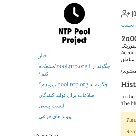
jo
 نخست
2a00
یتورینگ
Accou
اخبار
اطق:
چگونه از pool.ntp.org I
استفاده
کنم؟
His
چگونه به pool.ntp.org
بپیوندم
؟
اطلاعات برای تولید کنندگان
In the
The bl
لیست پستی
پیوند های فرعی
Plea
Rec
ترجمه ها