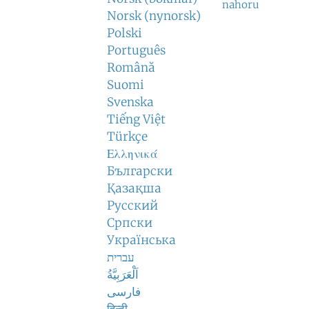
nahoru
Norsk (nynorsk)
Polski
Português
Română
Suomi
Svenska
Tiếng Việt
Türkçe
Ελληνικά
Български
Қазақша
Русский
Српски
Українська
עברית
اَلْعَرَبِيَّةُ
فارسی