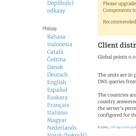
Doplňující
Please upgrade
odkazy
Components to 
Recommended 
Překlady
Bahasa
Client dist
Indonesia
Català
Čeština
Dansk
Deutsch
The units are in
DNS queries from
English
Español
The countries ar
Euskara
country answered
Français
the server's perm
Italiano
configured for th
Magyar
Nederlands
# 53164 ,
CSV log
Co tyto gra
Norsk (bokmål)