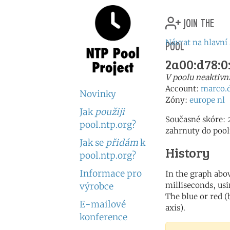
join the
pool
Návrat na hlavní
2a00:d78:0:
V poolu neaktivn
Account:
marco.
Novinky
Zóny:
europe
nl
Jak
použiji
Současné skóre: 
pool.ntp.org?
zahrnuty do pool
Jak se
přidám
k
History
pool.ntp.org?
Informace pro
In the graph abov
milliseconds, usin
výrobce
The blue or red (
E-mailové
axis).
konference