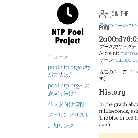
join the
pool
最初のページに戻
2a00:d78:0:
プール内でアクテ
Account:
marco.
ニュース
ゾーン:
europe
nl
pool.ntp.orgの
利
現在のスコア: 2
用
方法は?
す)
pool.ntp.orgへの
History
参加
方法は?
ベンダ向け情報
In the graph abov
milliseconds, usin
メーリングリスト
The blue or red (
axis).
追加リンク