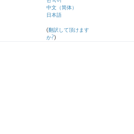
한국어
中文（简体）
日本語
(
翻訳して頂けます
か?
)