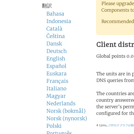
Please upgrade
翻訳
Components to 
Bahasa
Indonesia
Recommended 
Català
Čeština
Client dist
Dansk
Deutsch
English
Español
Euskara
The units are in
DNS queries from
Français
Italiano
The countries ar
Magyar
country answered
Nederlands
the server's perm
Norsk (bokmål)
configured for th
Norsk (nynorsk)
Polski
# 53164 ,
CSVログ
グラフが意
Português