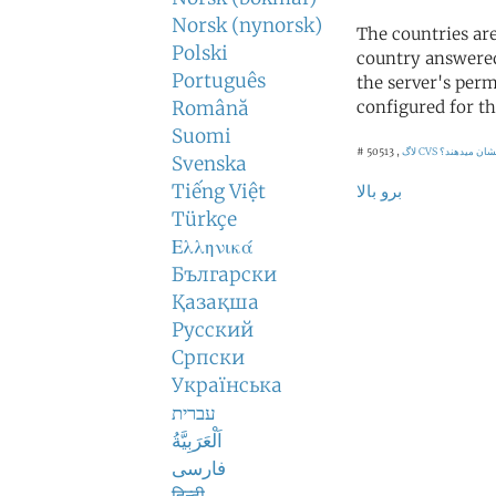
Norsk (nynorsk)
The countries ar
Polski
country answered
Português
the server's perm
Română
configured for th
Suomi
نشان میدهند؟
لاگ CVS
# 50513 ,
Svenska
Tiếng Việt
برو بالا
Türkçe
Ελληνικά
Български
Қазақша
Русский
Српски
Українська
עברית
اَلْعَرَبِيَّةُ
فارسی