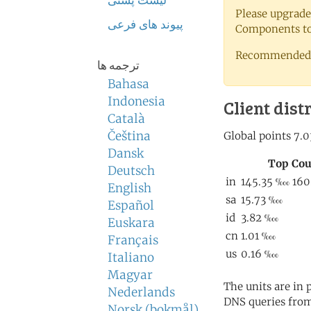
لیست پستی
Please upgrade
پیوند های فرعی
Components to 
Recommended 
ترجمه ها
Bahasa
Indonesia
Client dist
Català
Čeština
Dansk
Deutsch
English
Español
Euskara
Français
Italiano
Magyar
The units are in
Nederlands
DNS queries from
Norsk (bokmål)