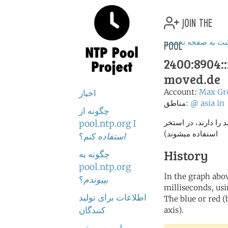
join the
pool
شت به صفحه نخست
2400:8904::
moved.de
Account:
Max Gr
اخبار
in
asia
@
مناطق:
چگونه از
% (فقط سرور هایی که امتیاز بالای 2 درصد را دارند، در استخر
pool.ntp.org I
استفاده میشوند)
استفاده
کنم؟
History
چگونه به
pool.ntp.org
In the graph abov
بپیوندم
؟
milliseconds, usin
اطلاعات برای تولید
The blue or red (
کنندگان
axis).