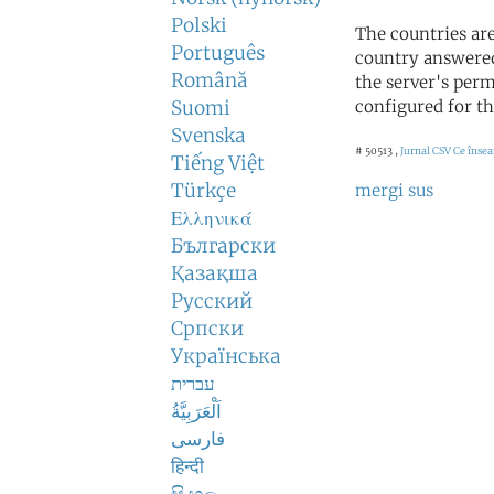
Polski
The countries ar
Português
country answered
Română
the server's perm
Suomi
configured for th
Svenska
# 50513 ,
Jurnal CSV
Ce însea
Tiếng Việt
Türkçe
mergi sus
Ελληνικά
Български
Қазақша
Русский
Српски
Українська
עברית
اَلْعَرَبِيَّةُ
فارسی
हिन्दी