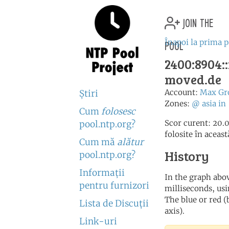
join the
pool
Înapoi la prima 
2400:8904::
moved.de
Account:
Max Gr
Ştiri
Zones:
@
asia
in
Cum
folosesc
Scor curent: 20.0
pool.ntp.org?
folosite în aceas
Cum mă
alătur
History
pool.ntp.org?
Informaţii
In the graph abov
pentru furnizori
milliseconds, usin
The blue or red (
Lista de Discuţii
axis).
Link-uri