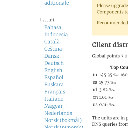
adiţionale
Please upgrade
Components to 
Traduceri
Recommended 
Bahasa
Indonesia
Català
Client dist
Čeština
Dansk
Deutsch
English
Español
Euskara
Français
Italiano
Magyar
Nederlands
The units are in
Norsk (bokmål)
DNS queries from
Norsk (nynorsk)