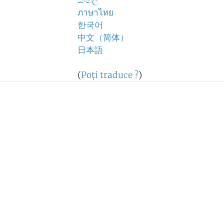
සිංහල
ภาษาไทย
한국어
中文（简体）
日本語
(
Poţi traduce ?
)