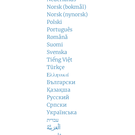
Norsk (bokmål)
Norsk (nynorsk)
Polski
Português
Română
Suomi
Svenska
Tiếng Việt
Türkçe
Ελληνικά
Български
Қазақша
Русский
Српски
Українська
עברית
اَلْعَرَبِيَّةُ