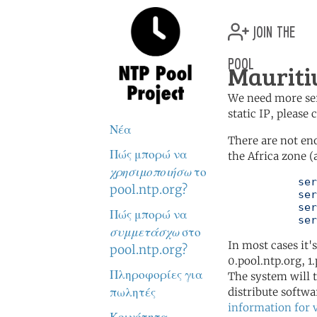
join the
pool
Mauriti
We need more serv
static IP, please
Νέα
There are not en
Πώς μπορώ να
the Africa zone (
χρησιμοποιήσω
το
	   server 0.africa.pool.ntp.org

pool.ntp.org?
	   server 1.africa.pool.ntp.org

	   server 2.africa.pool.ntp.org

Πώς μπορώ να
	   se
συμμετάσχω
στο
In most cases it'
pool.ntp.org?
0.pool.ntp.org, 1
Πληροφορίες για
The system will t
πωλητές
distribute softwa
information for 