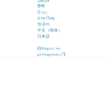
فارسی
हिन्दी
සිංහල
ภาษาไทย
한국어
中文（简体）
日本語
(
Μπορείς να
μεταφράσεις?
)