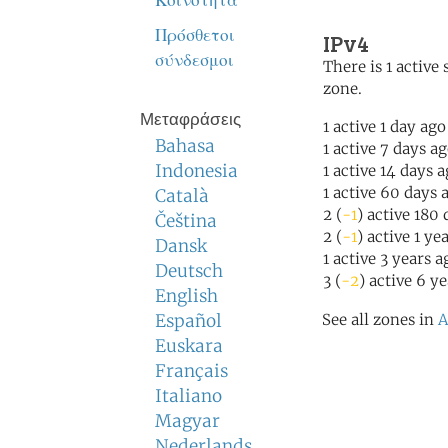
Κοινότητα
Πρόσθετοι
IPv4
σύνδεσμοι
There is 1 active 
zone.
Μεταφράσεις
1 active 1 day ago
Bahasa
1 active 7 days a
Indonesia
1 active 14 days 
1 active 60 days 
Català
2 (
-1
) active 180
Čeština
2 (
-1
) active 1 ye
Dansk
1 active 3 years a
Deutsch
3 (
-2
) active 6 y
English
Español
See all zones in
A
Euskara
Français
Italiano
Magyar
Nederlands