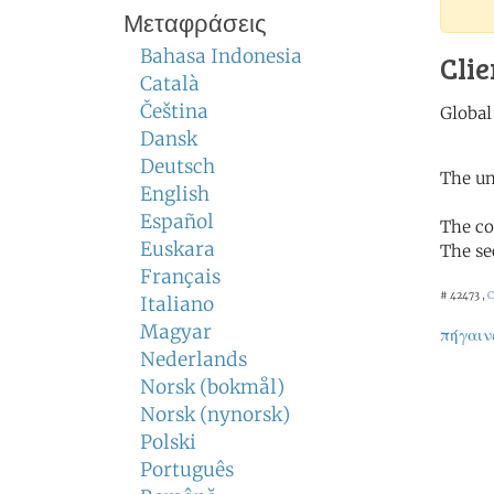
Μεταφράσεις
Bahasa Indonesia
Clie
Català
Čeština
Dansk
Deutsch
The un
English
Español
The co
Euskara
The se
Français
# 42473 ,
C
Italiano
Magyar
πήγαιν
Nederlands
Norsk (bokmål)
Norsk (nynorsk)
Polski
Português