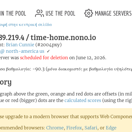
in the pool
use the pool
manage servers
οφή στην κεντρική σελίδα
89.219.4 / time-home.nono.io
nt:
Brian Cunnie
(#2004pxy)
@
north-america
us
✓
erver was
scheduled for deletion
on June 12, 2026.
σα βαθμολογία: -90.3 (μόνο διακομιστές με βαθμολογία υψηλότε
tory
 graph above the green, orange and red dots are offsets (in mill
ue or red (bigger) dots are the
calculated scores
(using the rig
se upgrade to a modern browser that supports Web Component
ommended browsers:
Chrome
,
Firefox
,
Safari
, or
Edge