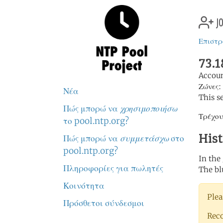
jo
Επιστρ
73.1
Accou
Ζώνες:
Νέα
This s
Πώς μπορώ να
χρησιμοποιήσω
Τρέχου
το pool.ntp.org?
His
Πώς μπορώ να
συμμετάσχω
στο
pool.ntp.org?
In the
Πληροφορίες για πωλητές
The bl
Κοινότητα
Plea
Πρόσθετοι σύνδεσμοι
Rec